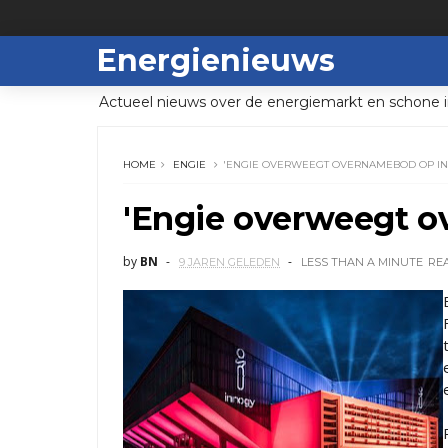
Energienieuws
Actueel nieuws over de energiemarkt en schone i
HOME
ENGIE
'ENGIE OVERWEEGT OVERNAMEBOD OP I
'Engie overweegt o
by
BN
9 JAREN GELEDEN
LESS THAN A MINUTE
RE