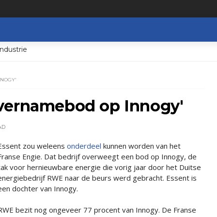
ndustrie
NNOGY'
vernamebod op Innogy'
AD
Essent zou weleens
onderdeel
kunnen worden van het
Franse Engie. Dat bedrijf overweegt een bod op Innogy, de
tak voor hernieuwbare energie die vorig jaar door het Duitse
energiebedrijf RWE naar de beurs werd gebracht. Essent is
een dochter van Innogy.
RWE bezit nog ongeveer 77 procent van Innogy. De Franse