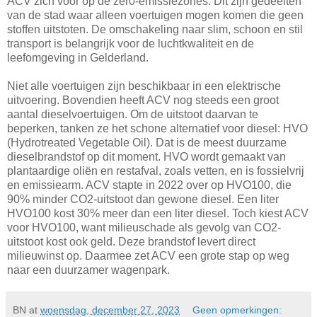
ACV zich voor op de zer0-emissiezones. Dit zijn gedeelten
van de stad waar alleen voertuigen mogen komen die geen
stoffen uitstoten. De omschakeling naar slim, schoon en stil
transport is belangrijk voor de luchtkwaliteit en de
leefomgeving in Gelderland.
Niet alle voertuigen zijn beschikbaar in een elektrische
uitvoering. Bovendien heeft ACV nog steeds een groot
aantal dieselvoertuigen. Om de uitstoot daarvan te
beperken, tanken ze het schone alternatief voor diesel: HVO
(Hydrotreated Vegetable Oil). Dat is de meest duurzame
dieselbrandstof op dit moment. HVO wordt gemaakt van
plantaardige oliën en restafval, zoals vetten, en is fossielvrij
en emissiearm. ACV stapte in 2022 over op HVO100, die
90% minder CO2-uitstoot dan gewone diesel. Een liter
HVO100 kost 30% meer dan een liter diesel. Toch kiest ACV
voor HVO100, want milieuschade als gevolg van CO2-
uitstoot kost ook geld. Deze brandstof levert direct
milieuwinst op. Daarmee zet ACV een grote stap op weg
naar een duurzamer wagenpark.
BN
at
woensdag, december 27, 2023
Geen opmerkingen: