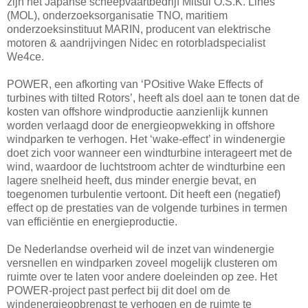
zijn het Japanse scheepvaartbedrijf Mitsui O.S.K. Lines
(MOL), onderzoeksorganisatie TNO, maritiem
onderzoeksinstituut MARIN, producent van elektrische
motoren & aandrijvingen Nidec en rotorbladspecialist
We4ce.
POWER, een afkorting van ‘POsitive Wake Effects of
turbines with tilted Rotors’, heeft als doel aan te tonen dat de
kosten van offshore windproductie aanzienlijk kunnen
worden verlaagd door de energieopwekking in offshore
windparken te verhogen. Het ‘wake-effect’ in windenergie
doet zich voor wanneer een windturbine interageert met de
wind, waardoor de luchtstroom achter de windturbine een
lagere snelheid heeft, dus minder energie bevat, en
toegenomen turbulentie vertoont. Dit heeft een (negatief)
effect op de prestaties van de volgende turbines in termen
van efficiëntie en energieproductie.
De Nederlandse overheid wil de inzet van windenergie
versnellen en windparken zoveel mogelijk clusteren om
ruimte over te laten voor andere doeleinden op zee. Het
POWER-project past perfect bij dit doel om de
windenergieopbrengst te verhogen en de ruimte te