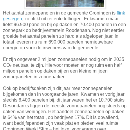
Het aantal zonnepanelen in de gemeente Groningen is
flink
gestegen
, zo blijkt uit recente tellingen. Er kwamen maar
liefst 96.900 panelen bij op daken en 70.400 panelen in een
zonnepark op bedrijventerrein Roodehaan. Nog niet eerder
groeide het aantal panelen zo hard als afgelopen jaar. In
totaal leveren nu ruim 690.000 panelen hernieuwbare
energie op voor de inwoners van de gemeente.
Er zijn ongeveer 2 miljoen zonnepanelen nodig om in 2035
CO₂ neutraal te zijn. Hiervoor moeten er nog ruim een half
miljoen panelen op daken bij en een kleine miljoen
zonnepanelen in zonneparken.
Ook op bedrijfsdaken zijn dit jaar meer zonnepanelen
bijgekomen dan in voorgaande jaren. Kwamen er vorig jaar
slechts 6.400 panelen bij, dit jaar waren het er 10.700 stuks.
Desondanks liggen de meeste zonnepanelen nog steeds op
daken van woningen. Het aandeel zonnepanelen op daken
is 64% van het totaal, op bedrijven 17%. Dit is opvallend,
want bedrijfspanden zijn vaak plat en bieden veel ruimte.
Groningen Werkt Slim – het loket voor vragen over