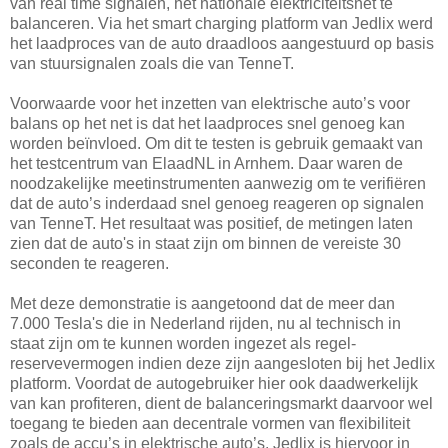
van real time signalen, het nationale elektriciteitsnet te
balanceren. Via het smart charging
platform van Jedlix werd
het laadproces van de auto draadloos aangestuurd op basis
van stuursignalen zoals die van TenneT.
Voorwaarde voor het inzetten van elektrische auto’s voor
balans op het net is dat het laadproces snel genoeg kan
worden beïnvloed. Om dit te testen is gebruik gemaakt van
het testcentrum van ElaadNL in Arnhem. Daar waren de
noodzakelijke meetinstrumenten aanwezig om te verifiëren
dat de auto’s inderdaad snel genoeg reageren op signalen
van TenneT. Het resultaat was positief, de metingen laten
zien dat de auto's in staat zijn om binnen de vereiste 30
seconden te reageren.
Met deze demonstratie is aangetoond dat de meer dan
7.000 Tesla's die in Nederland rijden, nu al technisch in
staat zijn om te kunnen worden ingezet als regel-
reservevermogen indien deze zijn aangesloten bij het Jedlix
platform. Voordat de autogebruiker hier ook daadwerkelijk
van kan profiteren, dient de balanceringsmarkt daarvoor wel
toegang te bieden aan decentrale vormen van flexibiliteit
zoals de accu’s in elektrische auto’s. Jedlix is hiervoor in