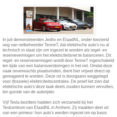
In juli demonstreerden Jedlix en ElaadNL, onder toeziend
oog van netbeheerder TenneT, dat elektrische auto's nu al
technisch in staat zijn om ingezet te worden als regel- en
reservevermogen om het elektriciteitsnet te balanceren. Dit
regel- en reservevermogen wordt door TenneT ingeschakeld
ten tijde van een balansverstoringen in het net. Omdat deze
vaak onverwachts plaatsvinden, dient hier vrijwel direct op
gereageerd te worden. Deze rol is doorgaans weggelegd
voor (fossiele) elektriciteitscentrales. De proef liet zien dat
elektrische auto's deze taak deels zouden kunnen vervullen,
ten gunste van de autorijder.
Vijf Tesla bezitters hadden zich verzameld bij het
Testcentrum van ElaadNL in Arnhem. Zij maakten deel uit
van een primeur: hun auto's werden ingezet om op basis