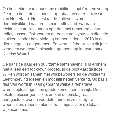
Op het gebied van duurzame mobiliteit loopt Arnhem voorop.
De regio heeft de schoonste openbaar vervoerconcessie
van Nederland. Het bestaande trolleynet wordt
doorontwikkeld naar een smart trolley grid, waaraan
elektrische auto's kunnen opladen met remenergie van
trolleybussen. Ook worden de eerste trolleybussen die hele
stukken zonder bovenleiding kunnen rijden in 2018 in de
dienstregeling opgenomen. En werd In februari van dit jaar
werd een waterstoftankstation geopend op Industriepark
Kleefse Waard.
De transitie naar een duurzame samenleving is in Arnhem
niet alleen een top-down proces. In de pilot Aardgasloze
Wijken worden samen met wijkbewoners en de wijkteams
Leefomgeving ideeën en mogelijkheden verkend. Op basis
daarvan wordt in kaart gebracht welke alternatieve
warmteoplossingen ten goede komen aan de wijk. Door
lokale oplossingen te kiezen kan de omslag naar
aardgasloos wonen voordelen bieden zoals lagere
woonlasten, meer comfort of een impuls voor de lokale
wijkeconomie.