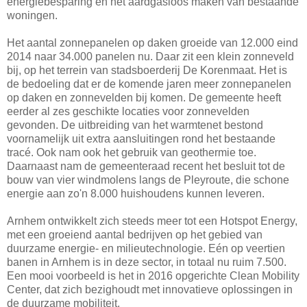
energiebesparing en het aardgasloos maken van bestaande
woningen.
Het aantal zonnepanelen op daken groeide van 12.000 eind
2014 naar 34.000 panelen nu. Daar zit een klein zonneveld
bij, op het terrein van stadsboerderij De Korenmaat. Het is
de bedoeling dat er de komende jaren meer zonnepanelen
op daken en zonnevelden bij komen. De gemeente heeft
eerder al zes geschikte locaties voor zonnevelden
gevonden. De uitbreiding van het warmtenet bestond
voornamelijk uit extra aansluitingen rond het bestaande
tracé. Ook nam ook het gebruik van geothermie toe.
Daarnaast nam de gemeenteraad recent het besluit tot de
bouw van vier windmolens langs de Pleyroute, die schone
energie aan zo'n 8.000 huishoudens kunnen leveren.
Arnhem ontwikkelt zich steeds meer tot een Hotspot Energy,
met een groeiend aantal bedrijven op het gebied van
duurzame energie- en milieutechnologie. Eén op veertien
banen in Arnhem is in deze sector, in totaal nu ruim 7.500.
Een mooi voorbeeld is het in 2016 opgerichte Clean Mobility
Center, dat zich bezighoudt met innovatieve oplossingen in
de duurzame mobiliteit.