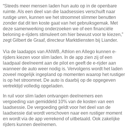
“Steeds meer mensen laden hun auto op in de openbare
ruimte. Als een deel van die laadsessies verschuift naar
rustige uren, kunnen we het stroomnet slimmer benutten
zonder dat dit ten koste gaat van het gebruiksgemak. Met
deze samenwerking onderzoeken we of een financiële
beloning e-rijders stimuleert om hier bewust voor te kiezen,”
zegt Gilbert de Graaf, directeur Marktdiensten bij Liander.
Via de laadapps van ANWB, Athlon en Allego kunnen e-
rijders kiezen voor slim laden. In de app zien zij of een
laadpaal deelneemt aan de pilot en geeft de e-rijder aan
wanneer de auto weer nodig is. Vervolgens wordt het laden
zoveel mogelijk ingepland op momenten waarop het rustiger
is op het stroomnet. De auto is daarbij op de opgegeven
vertrektijd volledig opgeladen.
In ruil voor slim laden ontvangen deelnemers een
vergoeding van gemiddeld 10% van de kosten van een
laadsessie. De vergoeding geldt voor het deel van de
laadsessie dat wordt verschoven naar een rustiger moment
en wordt via de app verrekend of uitbetaald. Ook zakelijke
rijders kunnen deelnemen.