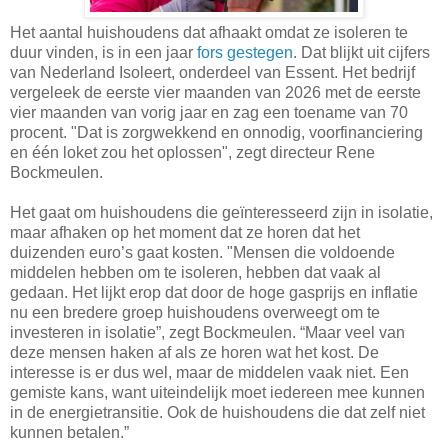
Het aantal huishoudens dat afhaakt omdat ze isoleren te
duur vinden, is in een jaar
fors gestegen
. Dat blijkt uit cijfers
van Nederland Isoleert, onderdeel van Essent. Het bedrijf
vergeleek de eerste vier maanden van 2026 met de eerste
vier maanden van vorig jaar en zag een toename van 70
procent. "Dat is zorgwekkend en onnodig, voorfinanciering
en één loket zou het oplossen", zegt directeur Rene
Bockmeulen.
Het gaat om huishoudens die geïnteresseerd zijn in isolatie,
maar afhaken op het moment dat ze horen dat het
duizenden euro’s gaat kosten. "Mensen die voldoende
middelen hebben om te isoleren, hebben dat vaak al
gedaan. Het lijkt erop dat door de hoge gasprijs en inflatie
nu een bredere groep huishoudens overweegt om te
investeren in isolatie”, zegt Bockmeulen. “Maar veel van
deze mensen haken af als ze horen wat het kost. De
interesse is er dus wel, maar de middelen vaak niet. Een
gemiste kans, want uiteindelijk moet iedereen mee kunnen
in de energietransitie. Ook de huishoudens die dat zelf niet
kunnen betalen.”