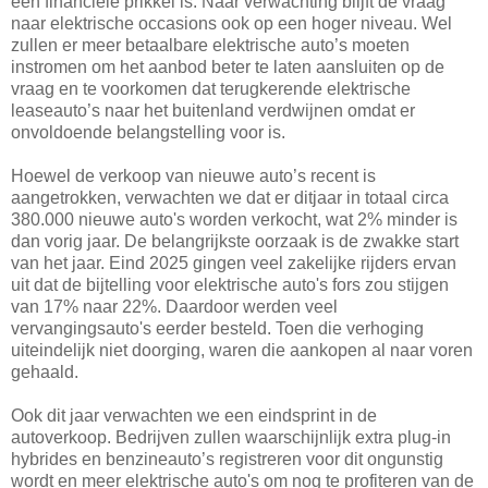
een financiële prikkel is. Naar verwachting blijft de vraag
naar elektrische occasions ook op een hoger niveau. Wel
zullen er meer betaalbare elektrische auto’s moeten
instromen om het aanbod beter te laten aansluiten op de
vraag en te voorkomen dat terugkerende elektrische
leaseauto’s naar het buitenland verdwijnen omdat er
onvoldoende belangstelling voor is.
Hoewel de verkoop van nieuwe auto’s recent is
aangetrokken, verwachten we dat er ditjaar in totaal circa
380.000 nieuwe auto's worden verkocht, wat 2% minder is
dan vorig jaar. De belangrijkste oorzaak is de zwakke start
van het jaar. Eind 2025 gingen veel zakelijke rijders ervan
uit dat de bijtelling voor elektrische auto's fors zou stijgen
van 17% naar 22%. Daardoor werden veel
vervangingsauto's eerder besteld. Toen die verhoging
uiteindelijk niet doorging, waren die aankopen al naar voren
gehaald.
Ook dit jaar verwachten we een eindsprint in de
autoverkoop. Bedrijven zullen waarschijnlijk extra plug-in
hybrides en benzineauto’s registreren voor dit ongunstig
wordt en meer elektrische auto's om nog te profiteren van de