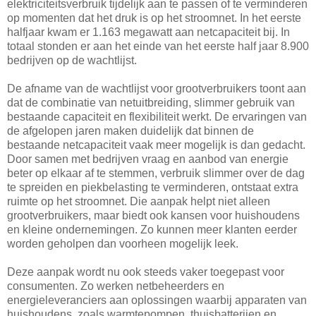
elektriciteitsverbruik tijdelijk aan te passen of te verminderen
op momenten dat het druk is op het stroomnet. In het eerste
halfjaar kwam er 1.163 megawatt aan netcapaciteit bij. In
totaal stonden er aan het einde van het eerste half jaar 8.900
bedrijven op de wachtlijst.
De afname van de wachtlijst voor grootverbruikers toont aan
dat de combinatie van netuitbreiding, slimmer gebruik van
bestaande capaciteit en flexibiliteit werkt. De ervaringen van
de afgelopen jaren maken duidelijk dat binnen de
bestaande netcapaciteit vaak meer mogelijk is dan gedacht.
Door samen met bedrijven vraag en aanbod van energie
beter op elkaar af te stemmen, verbruik slimmer over de dag
te spreiden en piekbelasting te verminderen, ontstaat extra
ruimte op het stroomnet. Die aanpak helpt niet alleen
grootverbruikers, maar biedt ook kansen voor huishoudens
en kleine ondernemingen. Zo kunnen meer klanten eerder
worden geholpen dan voorheen mogelijk leek.
Deze aanpak wordt nu ook steeds vaker toegepast voor
consumenten. Zo werken netbeheerders en
energieleveranciers aan oplossingen waarbij apparaten van
huishoudens, zoals warmtepompen, thuisbatterijen en