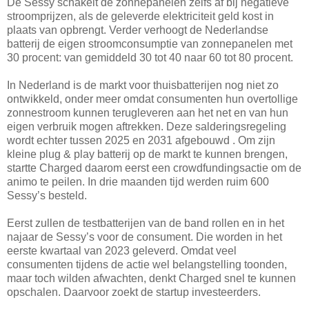
De Sessy schakelt de zonnepanelen zelfs af bij negatieve
stroomprijzen, als de geleverde elektriciteit geld kost in
plaats van opbrengt. Verder verhoogt de Nederlandse
batterij de eigen stroomconsumptie van zonnepanelen met
30 procent: van gemiddeld 30 tot 40 naar 60 tot 80 procent.
In Nederland is de markt voor thuisbatterijen nog niet zo
ontwikkeld, onder meer omdat consumenten hun overtollige
zonnestroom kunnen terugleveren aan het net en van hun
eigen verbruik mogen aftrekken. Deze salderingsregeling
wordt echter tussen 2025 en 2031 afgebouwd . Om zijn
kleine plug & play batterij op de markt te kunnen brengen,
startte Charged daarom eerst een crowdfundingsactie om de
animo te peilen. In drie maanden tijd werden ruim 600
Sessy’s besteld.
Eerst zullen de testbatterijen van de band rollen en in het
najaar de Sessy’s voor de consument. Die worden in het
eerste kwartaal van 2023 geleverd. Omdat veel
consumenten tijdens de actie wel belangstelling toonden,
maar toch wilden afwachten, denkt Charged snel te kunnen
opschalen. Daarvoor zoekt de startup investeerders.