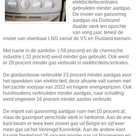
elektriciteitscentrales
gebruikten minder aardgas.
De invoer van gasvormig
aardgas via Duitsland
daalde sterk ten opzichte
van vorig jaar, terwijl de
invoer van vloeibaar LNG vanuit de VS en Rusland toenam.
Met name in de aardolie- (-59 procent) en de chemische
industrie (-32 procent) werd minder gas gebruikt. Ook werd
er 28 procent minder gas verbruikt in elektriciteitscentrales.
De glastuinbouw verbruikte 23 procent minder aardgas voor
het opwekken van elektriciteit; deze afname valt samen met
het zachte voorjaar van 2022 en hogere energieprijzen. Ook
huishoudens verbruikten minder aardgas, naar schatting
werd ongeveer 16 procent minder aardas verbruikt.
De import van gasvormig aardgas nam met 10 procent af,
maar de gasimport verschilde sterk in herkomst. Aan de ene
kant kwam er twee keer zoveel gas uit België en vijf keer
meer gas uit het Verenigd Koninkrijk. Aan de andere kant
haalde Nederland 26 procent minder gas uit Noorwegen en