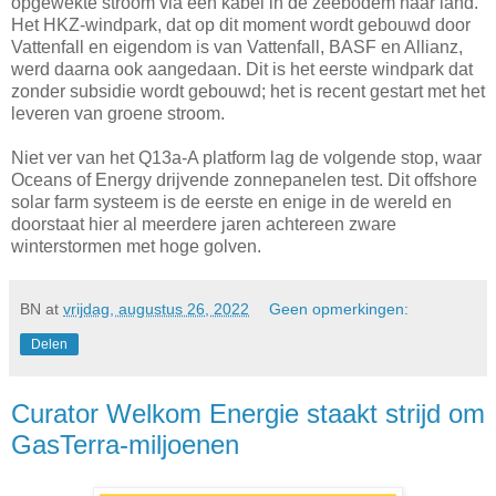
opgewekte stroom via een kabel in de zeebodem naar land.
Het HKZ-windpark, dat op dit moment wordt gebouwd door
Vattenfall en eigendom is van Vattenfall, BASF en Allianz,
werd daarna ook aangedaan. Dit is het eerste windpark dat
zonder subsidie wordt gebouwd; het is recent gestart met het
leveren van groene stroom.
Niet ver van het Q13a-A platform lag de volgende stop, waar
Oceans of Energy drijvende zonnepanelen test. Dit offshore
solar farm systeem is de eerste en enige in de wereld en
doorstaat hier al meerdere jaren achtereen zware
winterstormen met hoge golven.
BN
at
vrijdag, augustus 26, 2022
Geen opmerkingen:
Delen
Curator Welkom Energie staakt strijd om
GasTerra-miljoenen