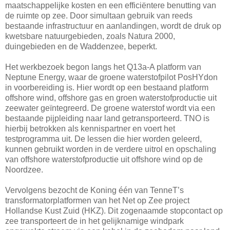
maatschappelijke kosten en een efficiëntere benutting van
de ruimte op zee. Door simultaan gebruik van reeds
bestaande infrastructuur en aanlandingen, wordt de druk op
kwetsbare natuurgebieden, zoals Natura 2000,
duingebieden en de Waddenzee, beperkt.
Het werkbezoek begon langs het Q13a-A platform van
Neptune Energy, waar de groene waterstofpilot PosHYdon
in voorbereiding is. Hier wordt op een bestaand platform
offshore wind, offshore gas en groen waterstofproductie uit
zeewater geïntegreerd. De groene waterstof wordt via een
bestaande pijpleiding naar land getransporteerd. TNO is
hierbij betrokken als kennispartner en voert het
testprogramma uit. De lessen die hier worden geleerd,
kunnen gebruikt worden in de verdere uitrol en opschaling
van offshore waterstofproductie uit offshore wind op de
Noordzee.
Vervolgens bezocht de Koning één van TenneT’s
transformatorplatformen van het Net op Zee project
Hollandse Kust Zuid (HKZ). Dit zogenaamde stopcontact op
zee transporteert de in het gelijknamige windpark