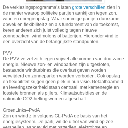
De verkiezingsprogramma’s laten
grote verschillen
zien in
de manier waarop politieke partijen aankijken tegen zon,
wind en energieopslag. Waar sommige partijen duurzame
opwek en flexibiliteit zien als fundament van de toekomst,
keren anderen zich juist volledig tegen nieuwe
zonneparken, windmolens of batterijen. Hieronder vind je
een overzicht van de belangrijkste standpunten.
PVV
De PVV verzet zich tegen vrijwel alle vormen van duurzame
energie. Nieuwe zon- en windparken zijn uitgesloten,
bestaande windturbines die overlast geven worden
verwijderd en zonneparken worden verboden. Ook opslag
en flexibiliteit krijgen geen plek in hun visie. Betaalbaarheid
en leveringszekerheid staan centraal, met kernenergie en
fossiele bronnen als pijlers. Klimaatsubsidies en de
nationale CO2-heffing worden afgeschaft.
GroenLinks–PvdA
Zon en wind zijn volgens GL-PvdA de basis van het
energiesysteem. De partij wil de uitrol van wind op zee
versnellen, aangevuld met batterijen, elektrolyse en