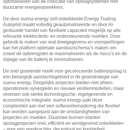
optimaliseren van de colocatie van opslagsystemen met
duurzame energieopwekkers.
De door suena energy zelf ontwikkelde Energy Trading
Autopilot maakt volledig geautomatiseerde en door AI-
gestuurde handel van flexibele capaciteit mogelijk op alle
relevante elektriciteits- en ondersteunende markten. Door
gebruik te maken van real-timegegevens en voorspellingen
kan het platform optimale aanstuurschema’s maken om
zowel de opbrengsten te maximaliseren als de risico’s en de
slijtage van de batterij te minimaliseren.
De snel groeiende markt voor gecoloceerde batterijopslag is
een belangrijk aandachtsgebied in de groeistrategie van
suena energy. Dergelijke projecten bieden niet alleen
operationele synergieën en nieuwe verdienmodellen, maar
vereisen ook sterke technologische, regelgevende en
economische integratie. suena energy pakt deze
complexiteit aan met een softwarebenadering die flexibel
kan worden aangepast aan de omstandigheden van
projecten en markten. Daarmee kunnen klanten
opslagprojecten snel, efficiënt en winstgevend ontwikkelen
– voor een veerkrachtig, decentraal en koolstofvrij