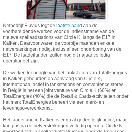
Netbedrijf Fluvius legt de
laatste hand
aan de
voorbereidende werken voor de indienstname van de
nieuwe snellaadstations van Circle K, langs de E17 in
Kalken. Daarvoor waren de voorbije maanden enkele
netversterkingen nodig, inclusief een onderboring van de
E17. De laadeilanden zullen nog dit najaar volledig
operationeel zijn.
De werken ter hoogte van het tankstation van TotalEnergies
in Kalken gebeurden op aanvraag van Circle K,
internationaal actief in tankstations en convenience stores.
In België is het een joint venture van Circle K (60%) en
TotalEnergies (40%) die de Retail & Cards-activiteiten onder
het merk TotalEnergies beheert via een merk- en
leveringsovereenkomst.
Het laadeiland in Kalken is er nu al gedeeltelijk actief, maar
kan pas na de netversterkingen volledig openen. Circle K
investeert fors in snellaadinfrastructuur langs de Belgische