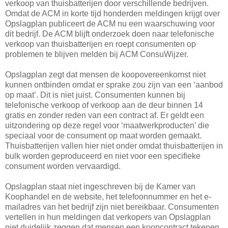
verkoop van thuisbatterijen door verschillende bedrijven.
Omdat de ACM in korte tijd honderden meldingen krijgt over
Opslagplan publiceert de ACM nu een waarschuwing voor
dit bedrijf. De ACM blijft onderzoek doen naar telefonische
verkoop van thuisbatterijen en roept consumenten op
problemen te blijven melden bij ACM ConsuWijzer.
Opslagplan zegt dat mensen de koopovereenkomst niet
kunnen ontbinden omdat er sprake zou zijn van een ‘aanbod
op maat’. Dit is niet juist. Consumenten kunnen bij
telefonische verkoop of verkoop aan de deur binnen 14
gratis en zonder reden van een contract af. Er geldt een
uitzondering op deze regel voor ‘maatwerkproducten’ die
speciaal voor de consument op maat worden gemaakt.
Thuisbatterijen vallen hier niet onder omdat thuisbatterijen in
bulk worden geproduceerd en niet voor een specifieke
consument worden vervaardigd.
Opslagplan staat niet ingeschreven bij de Kamer van
Koophandel en de website, het telefoonnummer en het e-
mailadres van het bedrijf zijn niet bereikbaar. Consumenten
vertellen in hun meldingen dat verkopers van Opslagplan
niet duidelijk zeggen dat mensen een koopcontract tekenen.