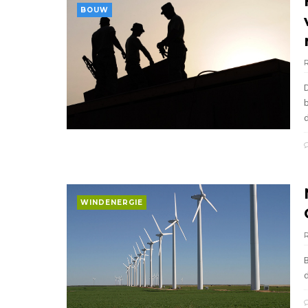
BOUW
d
WINDENERGIE