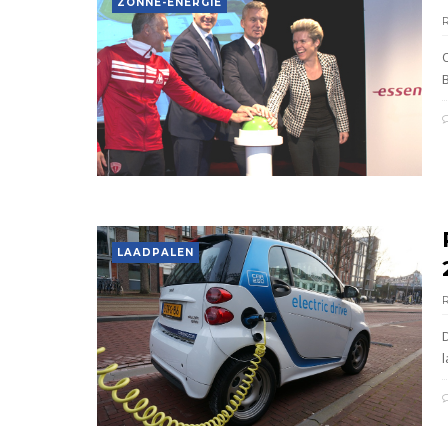
ZONNE-ENERGIE
LAADPALEN
l