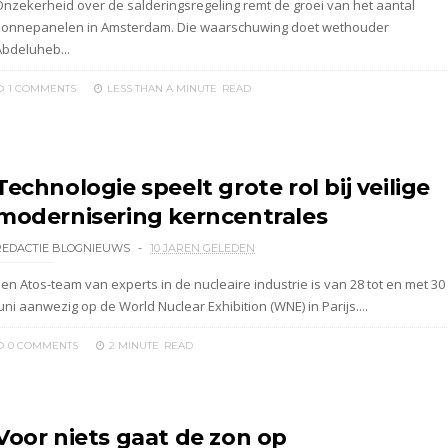
Onzekerheid over de salderingsregeling remt de groei van het aantal
zonnepanelen in Amsterdam. Die waarschuwing doet wethouder
Abdeluheb...
1 COMMENTS
LESS THAN A MINUTE
READ
Technologie speelt grote rol bij veilige
modernisering kerncentrales
REDACTIE BLOGNIEUWS
10 JAREN GELEDEN
Een Atos-team van experts in de nucleaire industrie is van 28 tot en met 30
uni aanwezig op de World Nuclear Exhibition (WNE) in Parijs....
0 COMMENTS
2 MINUTE
READ
Voor niets gaat de zon op