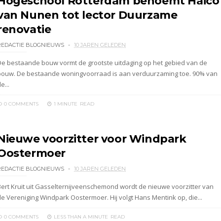
Hogeschool Rotterdam benoemt Haico
van Nunen tot lector Duurzame
renovatie
REDACTIE BLOGNIEUWS
10 JAREN GELEDEN
De bestaande bouw vormt de grootste uitdaging op het gebied van de
bouw. De bestaande woningvoorraad is aan verduurzaming toe. 90% van
e...
0 COMMENTS
1 MINUTE
READ
Nieuwe voorzitter voor Windpark
Oostermoer
REDACTIE BLOGNIEUWS
10 JAREN GELEDEN
Bert Kruit uit Gasselternijveenschemond wordt de nieuwe voorzitter van
de Vereniging Windpark Oostermoer. Hij volgt Hans Mentink op, die...
0 COMMENTS
LESS THAN A MINUTE
READ