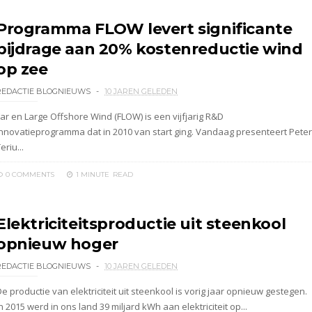
Programma FLOW levert significante
bijdrage aan 20% kostenreductie wind
op zee
REDACTIE BLOGNIEUWS
10 JAREN GELEDEN
Far en Large Offshore Wind (FLOW) is een vijfjarig R&D
innovatieprogramma dat in 2010 van start ging. Vandaag presenteert Peter
eriu...
0 COMMENTS
1 MINUTE
READ
Elektriciteitsproductie uit steenkool
opnieuw hoger
REDACTIE BLOGNIEUWS
10 JAREN GELEDEN
e productie van elektriciteit uit steenkool is vorig jaar opnieuw gestegen.
n 2015 werd in ons land 39 miljard kWh aan elektriciteit op...