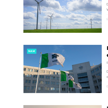
NAM
o