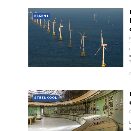
ESSENT
T
STEENKOOL
D
I