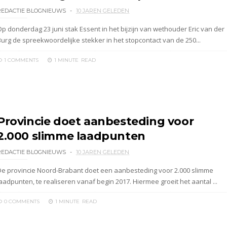
REDACTIE BLOGNIEUWS
10 JAREN GELEDEN
Op donderdag 23 juni stak Essent in het bijzijn van wethouder Eric van der
Burg de spreekwoordelijke stekker in het stopcontact van de 250...
1 COMMENTS
1 MINUTE
READ
Provincie doet aanbesteding voor
2.000 slimme laadpunten
REDACTIE BLOGNIEUWS
10 JAREN GELEDEN
De provincie Noord-Brabant doet een aanbesteding voor 2.000 slimme
aadpunten, te realiseren vanaf begin 2017. Hiermee groeit het aantal ...
0 COMMENTS
1 MINUTE
READ