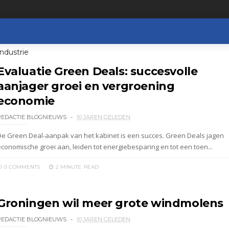
ndustrie
Evaluatie Green Deals: succesvolle
aanjager groei en vergroening
economie
REDACTIE BLOGNIEUWS
10 JAREN GELEDEN
De Green Deal-aanpak van het kabinet is een succes. Green Deals jagen
economische groei aan, leiden tot energiebesparing en tot een toen...
0 COMMENTS
2 MINUTE
READ
Groningen wil meer grote windmolens
REDACTIE BLOGNIEUWS
10 JAREN GELEDEN