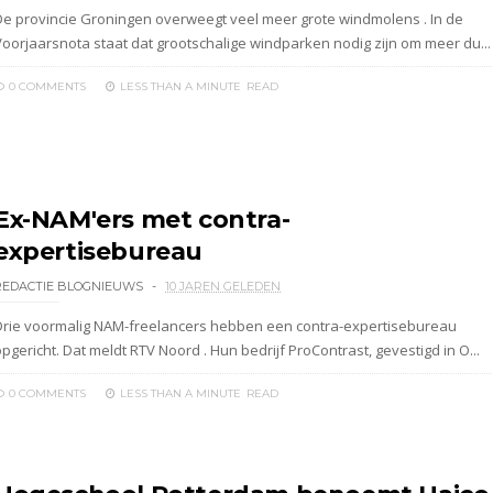
De provincie Groningen overweegt veel meer grote windmolens . In de
Voorjaarsnota staat dat grootschalige windparken nodig zijn om meer du...
0 COMMENTS
LESS THAN A MINUTE
READ
Ex-NAM'ers met contra-
expertisebureau
REDACTIE BLOGNIEUWS
10 JAREN GELEDEN
Drie voormalig NAM-freelancers hebben een contra-expertisebureau
pgericht. Dat meldt RTV Noord . Hun bedrijf ProContrast, gevestigd in O...
0 COMMENTS
LESS THAN A MINUTE
READ