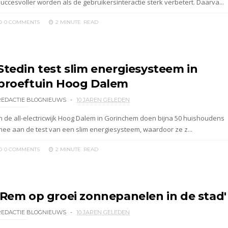
succesvoller worden als de gebruikersinteractie sterk verbetert. Daarva...
0 COMMENTS
2 MINUTE
READ
Stedin test slim energiesysteem in
proeftuin Hoog Dalem
REDACTIE BLOGNIEUWS
10 JAREN GELEDEN
In de all-electricwijk Hoog Dalem in Gorinchem doen bijna 50 huishoudens
mee aan de test van een slim energiesysteem, waardoor ze z...
0 COMMENTS
2 MINUTE
READ
'Rem op groei zonnepanelen in de stad'
REDACTIE BLOGNIEUWS
10 JAREN GELEDEN