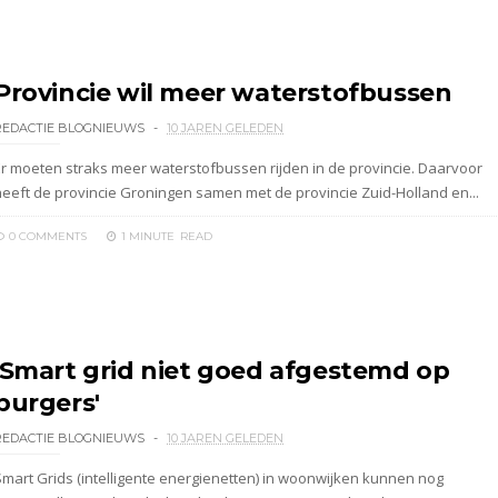
Provincie wil meer waterstofbussen
REDACTIE BLOGNIEUWS
10 JAREN GELEDEN
Er moeten straks meer waterstofbussen rijden in de provincie. Daarvoor
heeft de provincie Groningen samen met de provincie Zuid-Holland en...
0 COMMENTS
1 MINUTE
READ
'Smart grid niet goed afgestemd op
burgers'
REDACTIE BLOGNIEUWS
10 JAREN GELEDEN
Smart Grids (intelligente energienetten) in woonwijken kunnen nog