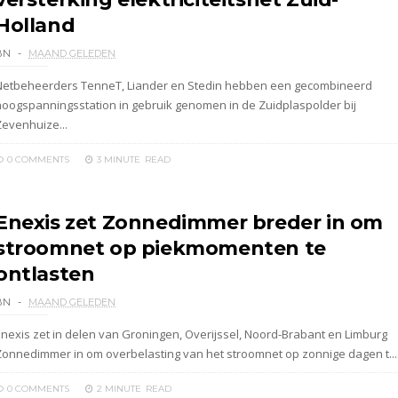
Holland
BN
MAAND GELEDEN
Netbeheerders TenneT, Liander en Stedin hebben een gecombineerd
hoogspanningsstation in gebruik genomen in de Zuidplaspolder bij
Zevenhuize...
0 COMMENTS
3 MINUTE
READ
Enexis zet Zonnedimmer breder in om
stroomnet op piekmomenten te
ontlasten
BN
MAAND GELEDEN
Enexis zet in delen van Groningen, Overijssel, Noord-Brabant en Limburg
Zonnedimmer in om overbelasting van het stroomnet op zonnige dagen t...
0 COMMENTS
2 MINUTE
READ