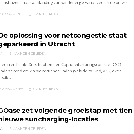
Eemshaven, maar aanlanding van windenergie vanaf zee en de ontwik...
0 COMMENTS
6 MINUTE
READ
De oplossing voor netcongestie staat
geparkeerd in Utrecht
BN
2 MAANDEN GELEDEN
Stedin en LomboXnet hebben een Capaciteitssturingscontract (CSC)
ondertekend om via bidirectioneel laden (Vehicle-to-Grid, V2G) extra
lexib...
0 COMMENTS
2 MINUTE
READ
GOase zet volgende groeistap met tien
nieuwe suncharging-locaties
BN
2 MAANDEN GELEDEN