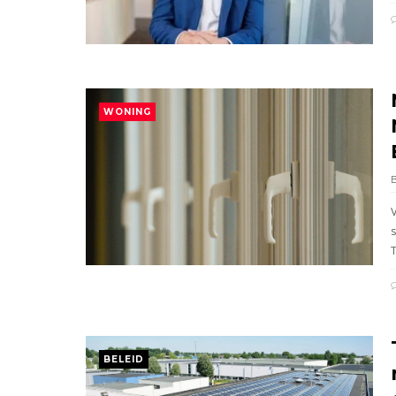
WONING
T
BELEID