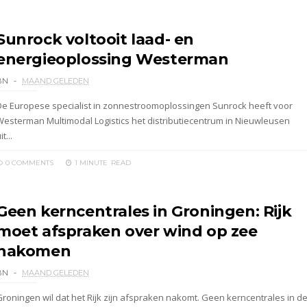
Sunrock voltooit laad- en
energieoplossing Westerman
BN
MAAND GELEDEN
De Europese specialist in zonnestroomoplossingen Sunrock heeft voor
Westerman Multimodal Logistics het distributiecentrum in Nieuwleusen
it...
0 COMMENTS
1 MINUTE
READ
Geen kerncentrales in Groningen: Rijk
moet afspraken over wind op zee
nakomen
BN
MAAND GELEDEN
Groningen wil dat het Rijk zijn afspraken nakomt. Geen kerncentrales in d