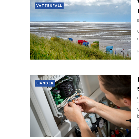
VATTENFALL
LIANDER
b