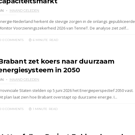
capaciteitsmarkt
BN
MAAND GELEDEN
Energie‑Nederland herkent de stevige zorgen in de onlangs gepubliceerde
Monitor Voorzieningszekerheid 2026 van TenneT. De analyse ziet zelf...
0 COMMENTS
6 MINUTE
READ
Brabant zet koers naar duurzaam
energiesysteem in 2050
BN
MAAND GELEDEN
rovinciale Staten stelden op 5 juni 2026 het Energieperspectief 2050 vast.
it plan laat zien hoe Brabant overstapt op duurzame energie. I...
0 COMMENTS
1 MINUTE
READ