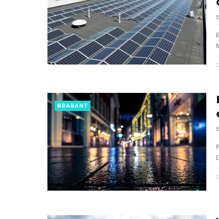
BRABANT
P
D