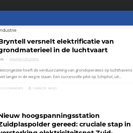
ndustrie
Bryntell versnelt elektrificatie van
grondmaterieel in de luchtvaart
BN
MAAND GELEDEN
Netcongestie hoeft de verduurzaming van grondoperaties op luchthavens
iet langer in de weg te staan. Een succesvolle pilot op Schiphol, uit...
0 COMMENTS
1 MINUTE
READ
Nieuw hoogspanningsstation
Zuidplaspolder gereed: cruciale stap in
versterking elektriciteitsnet Zuid-