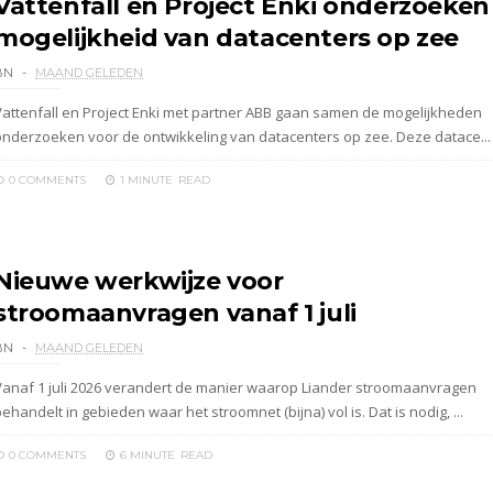
Vattenfall en Project Enki onderzoeken
mogelijkheid van datacenters op zee
BN
MAAND GELEDEN
Vattenfall en Project Enki met partner ABB gaan samen de mogelijkheden
onderzoeken voor de ontwikkeling van datacenters op zee. Deze datace...
0 COMMENTS
1 MINUTE
READ
Nieuwe werkwijze voor
stroomaanvragen vanaf 1 juli
BN
MAAND GELEDEN
Vanaf 1 juli 2026 verandert de manier waarop Liander stroomaanvragen
ehandelt in gebieden waar het stroomnet (bijna) vol is. Dat is nodig, ...
0 COMMENTS
6 MINUTE
READ