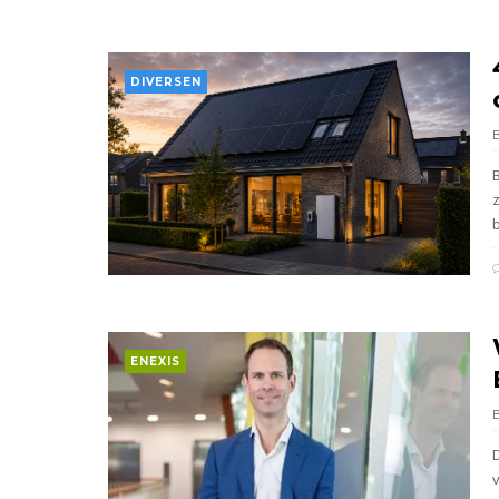
DIVERSEN
B
b
ENEXIS