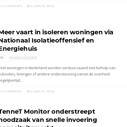
0 COMMENTS
6 MINUTE
READ
Meer vaart in isoleren woningen via
Nationaal Isolatieoffensief en
Energiehuis
BN
MAAND GELEDEN
Veel woningen in Nederland worden verduurzaamd met behulp van
subsidies, leningen of andere ondersteuning vanuit de overheid.
egelijkertijd...
0 COMMENTS
6 MINUTE
READ
TenneT Monitor onderstreept
noodzaak van snelle invoering