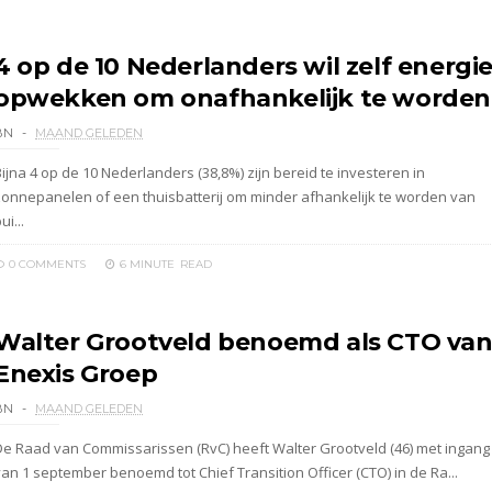
4 op de 10 Nederlanders wil zelf energi
opwekken om onafhankelijk te worden
BN
MAAND GELEDEN
ijna 4 op de 10 Nederlanders (38,8%) zijn bereid te investeren in
zonnepanelen of een thuisbatterij om minder afhankelijk te worden van
ui...
0 COMMENTS
6 MINUTE
READ
Walter Grootveld benoemd als CTO va
Enexis Groep
BN
MAAND GELEDEN
De Raad van Commissarissen (RvC) heeft Walter Grootveld (46) met ingang
van 1 september benoemd tot Chief Transition Officer (CTO) in de Ra...