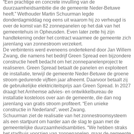
“Een prachtige en concrete invulling van de
duurzaamheidsambitie die de gemeente Neder-Betuwe
heeft.” Wethouder Martin Schuurman legde
donderdagmiddag nog eens uit waarom hij zo verheugd is
over de komst van 82 zonnepanelen op het dak van het
gemeentehuis in Opheusden. Even later zette hij zijn
handtekening onder het contract waarmee de gemeente zich
jarenlang van zonnestroom verzekert.
De verbintenis werd eveneens ondertekend door Jan Willem
Zwang, die namens het bedrijf Green Spread een bijzondere
constructie heeft bedacht om het zonnepanelenproject te
realiseren. Green Spread betaalt de panelen en exploiteert
de installatie, terwijl de gemeente Neder-Betuwe de groene
stroom gedurende vijftien jaar afneemt. Daarvoor betaalt zij
de gebruikelijke elektriciteitsprijs aan Green Spread. In 2027
draagt het Arnhemse advies- en ontwikkelbureau de
installatie kosteloos over aan de gemeente, die dan nog
jarenlang van gratis stroom profiteert. “Een unieke
constructie in Nederland”, weet Zwang.
Schuurman ziet de realisatie van het zonnestroomsysteem
als een startpunt om harder aan de slag te gaan met de
gemeentelijke duurzaamheidsambities. “We hebben straks
het stadhuis voorzien van zonnepanelen, maar de gemeente