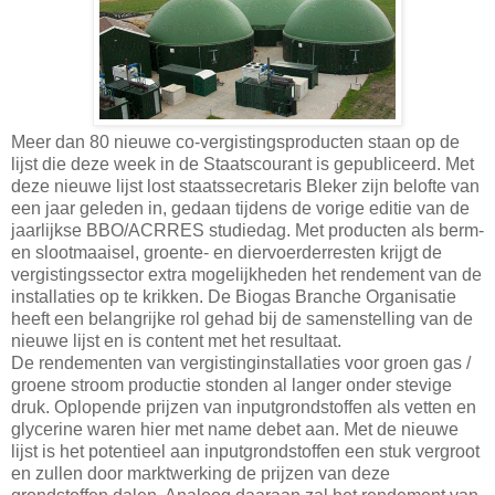
Meer dan 80 nieuwe co-vergistingsproducten staan op de
lijst die deze week in de Staatscourant is gepubliceerd. Met
deze nieuwe lijst lost staatssecretaris Bleker zijn belofte van
een jaar geleden in, gedaan tijdens de vorige editie van de
jaarlijkse BBO/ACRRES studiedag. Met producten als berm-
en slootmaaisel, groente- en diervoerderresten krijgt de
vergistingssector extra mogelijkheden het rendement van de
installaties op te krikken. De Biogas Branche Organisatie
heeft een belangrijke rol gehad bij de samenstelling van de
nieuwe lijst en is content met het resultaat.
De rendementen van vergistinginstallaties voor groen gas /
groene stroom productie stonden al langer onder stevige
druk. Oplopende prijzen van inputgrondstoffen als vetten en
glycerine waren hier met name debet aan. Met de nieuwe
lijst is het potentieel aan inputgrondstoffen een stuk vergroot
en zullen door marktwerking de prijzen van deze