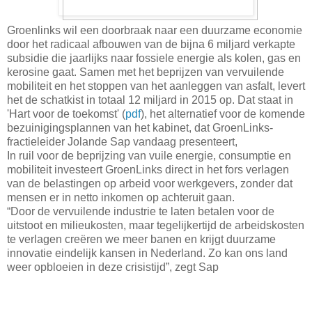
Groenlinks wil een doorbraak naar een duurzame economie
door het radicaal afbouwen van de bijna 6 miljard verkapte
subsidie die jaarlijks naar fossiele energie als kolen, gas en
kerosine gaat. Samen met het beprijzen van vervuilende
mobiliteit en het stoppen van het aanleggen van asfalt, levert
het de schatkist in totaal 12 miljard in 2015 op. Dat staat in
'Hart voor de toekomst' (
pdf
), het alternatief voor de komende
bezuinigingsplannen van het kabinet, dat GroenLinks-
fractieleider Jolande Sap vandaag presenteert,
In ruil voor de beprijzing van vuile energie, consumptie en
mobiliteit investeert GroenLinks direct in het fors verlagen
van de belastingen op arbeid voor werkgevers, zonder dat
mensen er in netto inkomen op achteruit gaan.
“Door de vervuilende industrie te laten betalen voor de
uitstoot en milieukosten, maar tegelijkertijd de arbeidskosten
te verlagen creëren we meer banen en krijgt duurzame
innovatie eindelijk kansen in Nederland. Zo kan ons land
weer opbloeien in deze crisistijd”, zegt Sap