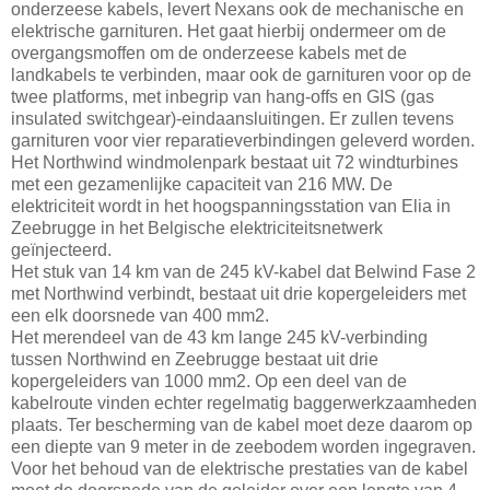
onderzeese kabels, levert Nexans ook de mechanische en
elektrische garnituren. Het gaat hierbij ondermeer om de
overgangsmoffen om de onderzeese kabels met de
landkabels te verbinden, maar ook de garnituren voor op de
twee platforms, met inbegrip van hang-offs en GIS (gas
insulated switchgear)-eindaansluitingen. Er zullen tevens
garnituren voor vier reparatieverbindingen geleverd worden.
Het Northwind windmolenpark bestaat uit 72 windturbines
met een gezamenlijke capaciteit van 216 MW. De
elektriciteit wordt in het hoogspanningsstation van Elia in
Zeebrugge in het Belgische elektriciteitsnetwerk
geïnjecteerd.
Het stuk van 14 km van de 245 kV-kabel dat Belwind Fase 2
met Northwind verbindt, bestaat uit drie kopergeleiders met
een elk doorsnede van 400 mm2.
Het merendeel van de 43 km lange 245 kV-verbinding
tussen Northwind en Zeebrugge bestaat uit drie
kopergeleiders van 1000 mm2. Op een deel van de
kabelroute vinden echter regelmatig baggerwerkzaamheden
plaats. Ter bescherming van de kabel moet deze daarom op
een diepte van 9 meter in de zeebodem worden ingegraven.
Voor het behoud van de elektrische prestaties van de kabel