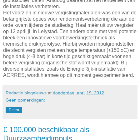
grondstoffen dalen. Analoog daaraan zal het rendement van
de installaties verbeteren.
Het voorzien in nieuwe vergistingmaterialen was een van de
belangrijkste opties voor rendementsverbetering die aan de
orde kwam tijdens de studiedag 'Haal méér uit uw vergister'
op 12 april jl. in Lelystad. Een andere optie met veel potentie
bleek een innovatieve voorbewerkingstechniek als
thermische drukhydrolyse. Hierbij worden inputgrondstoffen
die slecht vergisten met een hoge temperatuur (+150 oC) en
hoge druk (4-8 bar) in korte tijd geschikt gemaakt voor een
betere vergisting (organische stof wordt vrijgemaakt). Bij
diverse installaties, zoals de EnergieRijk-installatie van
ACRRES, wordt hiermee op dit moment geëxperimenteerd.
Redactie blognieuws
at
donderdag, april 19, 2012
Geen opmerkingen:
Delen
€ 100.000 beschikbaar als
Duurzaamheidimpuls