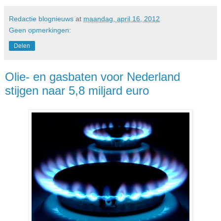
Redactie blognieuws
at
maandag, april 16, 2012
Geen opmerkingen:
Delen
Olie- en gasbaten voor Nederland
stijgen naar 5,8 miljard euro