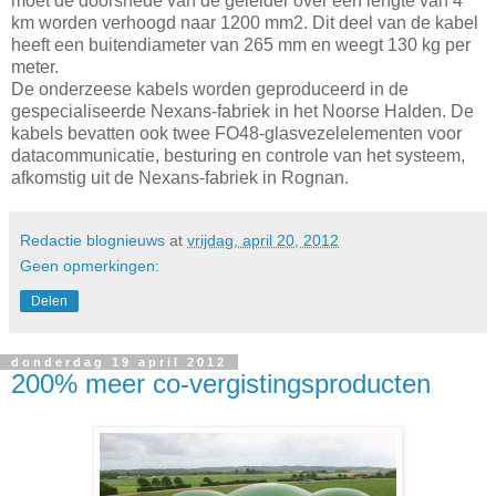
moet de doorsnede van de geleider over een lengte van 4
km worden verhoogd naar 1200 mm2. Dit deel van de kabel
heeft een buitendiameter van 265 mm en weegt 130 kg per
meter.
De onderzeese kabels worden geproduceerd in de
gespecialiseerde Nexans-fabriek in het Noorse Halden. De
kabels bevatten ook twee FO48-glasvezelelementen voor
datacommunicatie, besturing en controle van het systeem,
afkomstig uit de Nexans-fabriek in Rognan.
Redactie blognieuws
at
vrijdag, april 20, 2012
Geen opmerkingen:
Delen
donderdag 19 april 2012
200% meer co-vergistingsproducten