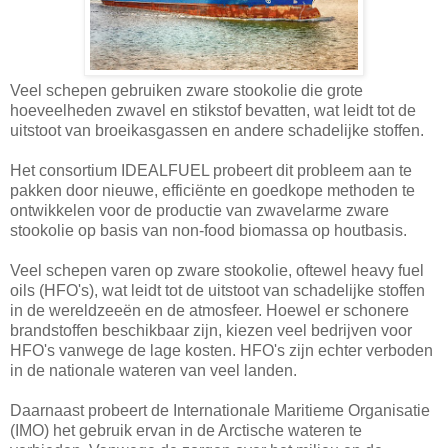
Veel schepen gebruiken zware stookolie die grote
hoeveelheden zwavel en stikstof bevatten, wat leidt tot de
uitstoot van broeikasgassen en andere schadelijke stoffen.
Het consortium IDEALFUEL probeert dit probleem aan te
pakken door nieuwe, efficiënte en goedkope methoden te
ontwikkelen voor de productie van zwavelarme zware
stookolie op basis van non-food biomassa op houtbasis.
Veel schepen varen op zware stookolie, oftewel heavy fuel
oils (HFO's), wat leidt tot de uitstoot van schadelijke stoffen
in de wereldzeeën en de atmosfeer. Hoewel er schonere
brandstoffen beschikbaar zijn, kiezen veel bedrijven voor
HFO's vanwege de lage kosten. HFO's zijn echter verboden
in de nationale wateren van veel landen.
Daarnaast probeert de Internationale Maritieme Organisatie
(IMO) het gebruik ervan in de Arctische wateren te