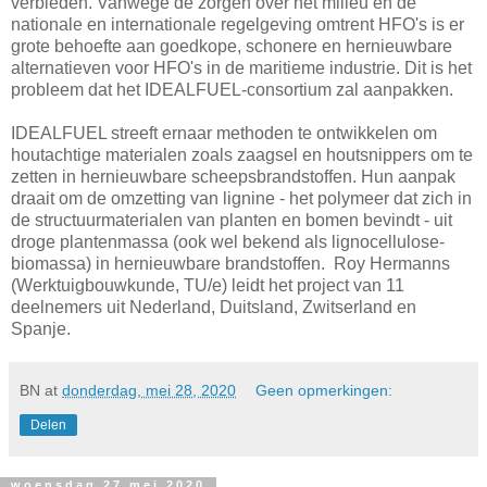
verbieden. Vanwege de zorgen over het milieu en de
nationale en internationale regelgeving omtrent HFO's is er
grote behoefte aan goedkope, schonere en hernieuwbare
alternatieven voor HFO's in de maritieme industrie. Dit is het
probleem dat het IDEALFUEL-consortium zal aanpakken.
IDEALFUEL streeft ernaar methoden te ontwikkelen om
houtachtige materialen zoals zaagsel en houtsnippers om te
zetten in hernieuwbare scheepsbrandstoffen. Hun aanpak
draait om de omzetting van lignine - het polymeer dat zich in
de structuurmaterialen van planten en bomen bevindt - uit
droge plantenmassa (ook wel bekend als lignocellulose-
biomassa) in hernieuwbare brandstoffen. Roy Hermanns
(Werktuigbouwkunde, TU/e) leidt het project van 11
deelnemers uit Nederland, Duitsland, Zwitserland en
Spanje.
BN
at
donderdag, mei 28, 2020
Geen opmerkingen:
Delen
woensdag 27 mei 2020