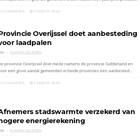
0 COMMENTS
7 MINUTE
READ
Provincie Overijssel doet aanbesteding
voor laadpalen
BN
9 JAREN GELEDEN
De provincie Overijssel doet mede namens de provincie Gelderland en
voor een groot aantal gemeenten in beide provincies een aanbested...
0 COMMENTS
7 MINUTE
READ
Afnemers stadswarmte verzekerd van
hogere energierekening
BN
9 JAREN GELEDEN