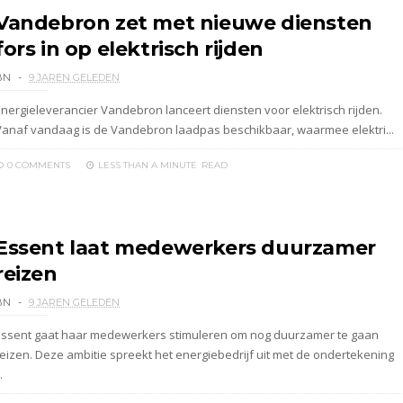
Vandebron zet met nieuwe diensten
fors in op elektrisch rijden
BN
9 JAREN GELEDEN
Energieleverancier Vandebron lanceert diensten voor elektrisch rijden.
Vanaf vandaag is de Vandebron laadpas beschikbaar, waarmee elektri...
0 COMMENTS
LESS THAN A MINUTE
READ
Essent laat medewerkers duurzamer
reizen
BN
9 JAREN GELEDEN
Essent gaat haar medewerkers stimuleren om nog duurzamer te gaan
reizen. Deze ambitie spreekt het energiebedrijf uit met de ondertekening
.