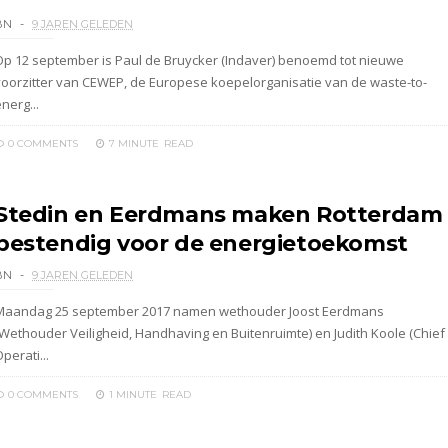
BN
9 JAREN GELEDEN
Op 12 september is Paul de Bruycker (Indaver) benoemd tot nieuwe
voorzitter van CEWEP, de Europese koepelorganisatie van de waste-to-
nerg...
0 COMMENTS
7 MINUTE
READ
Stedin en Eerdmans maken Rotterdam
bestendig voor de energietoekomst
BN
9 JAREN GELEDEN
Maandag 25 september 2017 namen wethouder Joost Eerdmans
(Wethouder Veiligheid, Handhaving en Buitenruimte) en Judith Koole (Chief
perati...
0 COMMENTS
1 MINUTE
READ