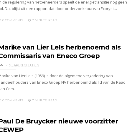
In de regulering van netbeheerders speelt de energietransitie nog geen
ol. Dat blijkt uit een rapport dat door onderzoeksbureau Ecorys i...
0 COMMENTS
7 MINUTE
READ
Marike van Lier Lels herbenoemd als
Commissaris van Eneco Groep
BN
9 JAREN GELEDEN
Marike van Lier Lels (1959) is door de algemene vergadering van
aandeelhouders van Eneco Groep NV herbenoemd als lid van de Raad
van Com...
0 COMMENTS
7 MINUTE
READ
Paul De Bruycker nieuwe voorzitter
CEWEP