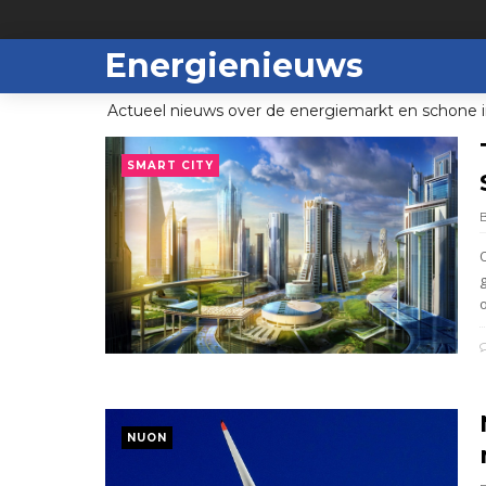
Energienieuws
Actueel nieuws over de energiemarkt en schone i
SMART CITY
o
NUON