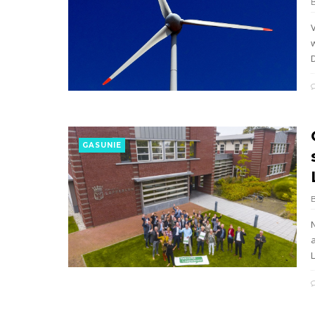
D
GASUNIE
L