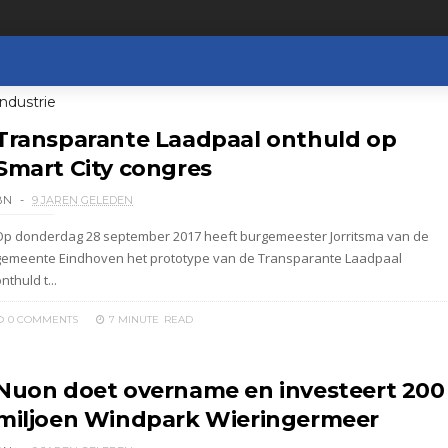
ndustrie
Transparante Laadpaal onthuld op
Smart City congres
BN
9 JAREN GELEDEN
Op donderdag 28 september 2017 heeft burgemeester Jorritsma van de
gemeente Eindhoven het prototype van de Transparante Laadpaal
nthuld t...
0 COMMENTS
7 MINUTE
READ
Nuon doet overname en investeert 200
miljoen Windpark Wieringermeer