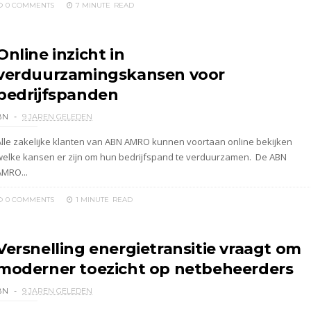
0 COMMENTS
7 MINUTE
READ
Online inzicht in
verduurzamingskansen voor
bedrijfspanden
BN
9 JAREN GELEDEN
Alle zakelijke klanten van ABN AMRO kunnen voortaan online bekijken
welke kansen er zijn om hun bedrijfspand te verduurzamen. De ABN
AMRO...
0 COMMENTS
1 MINUTE
READ
Versnelling energietransitie vraagt om
moderner toezicht op netbeheerders
BN
9 JAREN GELEDEN