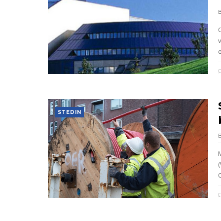
e
STEDIN
O