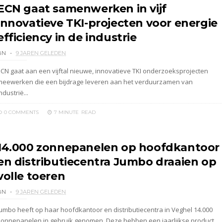
ECN gaat samenwerken in vijf
innovatieve TKI-projecten voor energie
efficiency in de industrie
BN
9 JAREN GELEDEN
ECN gaat aan een vijftal nieuwe, innovatieve TKI onderzoeksprojecten
meewerken die een bijdrage leveren aan het verduurzamen van
ndustrië...
0 COMMENTS
7 MINUTE
READ
14.000 zonnepanelen op hoofdkantoor
en distributiecentra Jumbo draaien op
volle toeren
BN
9 JAREN GELEDEN
Jumbo heeft op haar hoofdkantoor en distributiecentra in Veghel 14.000
zonnepanelen in gebruik genomen. Deze hebben een jaarlijkse product...