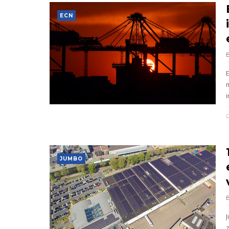
ECN
i
JUMBO