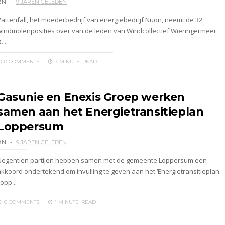
BN
9 JAREN GELEDEN
Vattenfall, het moederbedrijf van energiebedrijf Nuon, neemt de 32
windmolenposities over van de leden van Windcollectief Wieringermeer.
...
0 COMMENTS
7 MINUTE
READ
Gasunie en Enexis Groep werken
samen aan het Energietransitieplan
Loppersum
BN
9 JAREN GELEDEN
Negentien partijen hebben samen met de gemeente Loppersum een
akkoord ondertekend om invulling te geven aan het ‘Energietransitieplan
opp...
0 COMMENTS
1 MINUTE
READ