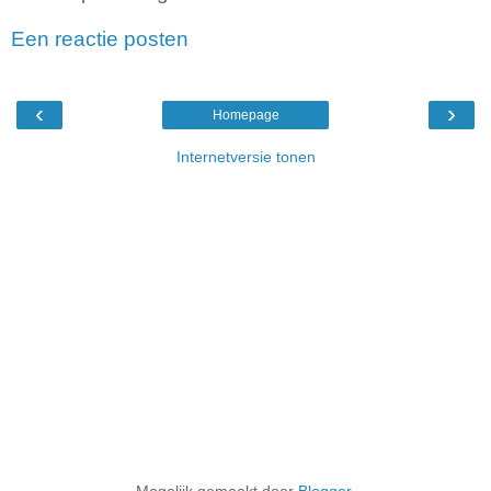
Een reactie posten
‹
›
Homepage
Internetversie tonen
Mogelijk gemaakt door
Blogger
.