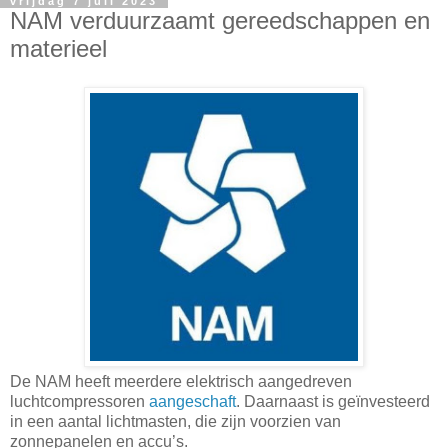
vrijdag 7 juli 2023
NAM verduurzaamt gereedschappen en
materieel
De NAM heeft meerdere elektrisch aangedreven
luchtcompressoren
aangeschaft
. Daarnaast is geïnvesteerd
in een aantal lichtmasten, die zijn voorzien van
zonnepanelen en accu’s.