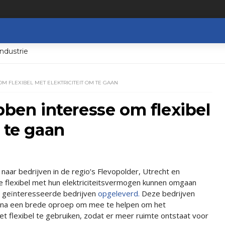
ndustrie
OM FLEXIBEL MET ELEKTRICITEIT OM TE GAAN
bben interesse om flexibel
 te gaan
naar bedrijven in de regio’s Flevopolder, Utrecht en
e flexibel met hun elektriciteitsvermogen kunnen omgaan
0 geïnteresseerde bedrijven
opgeleverd.
Deze bedrijven
 na een brede oproep om mee te helpen om het
snet flexibel te gebruiken, zodat er meer ruimte ontstaat voor