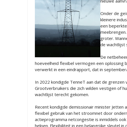
nieuwe aanvr
Onder de geï
kleinere indu
een beperkte 
meebrengen. 
groter. Wanne
de wachtlijst 
De netbeheer
hoeveelheid flexibel vermogen een oplossing b
verwerkt in een eindrapport, dat in september/
In 2022 kondigde TenneT aan dat de grenzen van
Grootverbruikers die zich wilden vestigen of h
wachtlijst terecht gekomen.
Recent kondigde demissionair minister Jetten a
flexibel gebruik van het stroomnet door ondern
actieprogramma netcongestie is inmiddels oo
helpen. Flexibiliteit in een belangrijke sleute