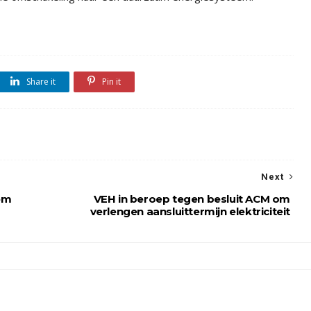
Share it
Pin it
Next
eem
VEH in beroep tegen besluit ACM om
verlengen aansluittermijn elektriciteit