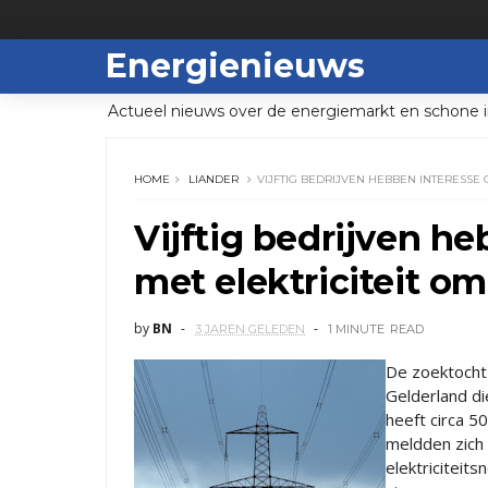
Energienieuws
Actueel nieuws over de energiemarkt en schone i
HOME
LIANDER
VIJFTIG BEDRIJVEN HEBBEN INTERESSE 
Vijftig bedrijven he
met elektriciteit om
by
BN
3 JAREN GELEDEN
1 MINUTE
READ
De zoektocht 
Gelderland di
heeft circa 5
meldden zich
elektriciteit