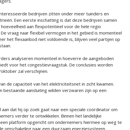
agers.
nteresseerde bedrijven zitten onder meer tuinders en
strieën. Een eerste inschatting is dat deze bedrijven samen
hoeveelheid aan flexpotentieel voor de hele regio
De vraag naar flexibel vermogen in het gebied is momenteel
er het flexaanbod niet voldoende is, blijven veel partijen op
staan.
ders analyseren momenteel in hoeverre de aangeboden
iedt voor het congestievraagstuk. De conclusies worden
oktober zal verschijnen.
 de capaciteit van het elektriciteitsnet in zicht kwamen.
un bestaande aansluiting wilden verzwaren zijn op een
l aan dat hij op zoek gaat naar een speciale coördinator om
emers verder te ontwikkelen. Binnen het landelijke
k een platform opgericht om ondernemers hiermee op weg te
l in de omschakeling naar een duurzaam energiesysteem.