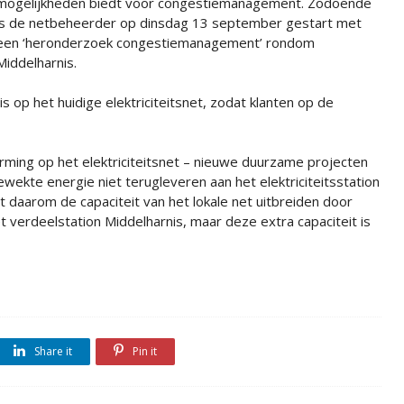
mogelijkheden biedt voor congestiemanagement. Zodoende
is de netbeheerder op dinsdag 13 september gestart met
een ‘heronderzoek congestiemanagement’ rondom
Middelharnis.
is op het huidige elektriciteitsnet, zodat klanten op de
orming op het elektriciteitsnet – nieuwe duurzame projecten
ekte energie niet terugleveren aan het elektriciteitsstation
aat daarom de capaciteit van het lokale net uitbreiden door
 verdeelstation Middelharnis, maar deze extra capaciteit is
Share it
Pin it