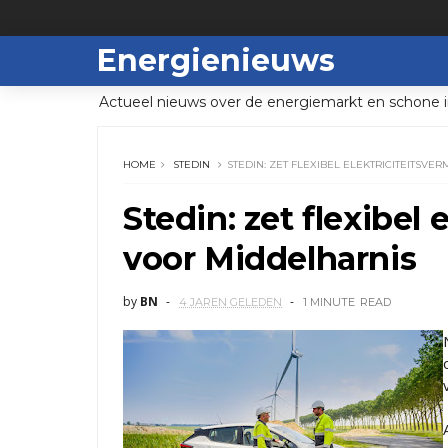
Energienieuws
Actueel nieuws over de energiemarkt en schone i
HOME
STEDIN
STEDIN: ZET FLEXIBEL ELEKTRICITEITSV
Stedin: zet flexibel
voor Middelharnis
by
BN
4 JAREN GELEDEN
1 MINUTE
READ