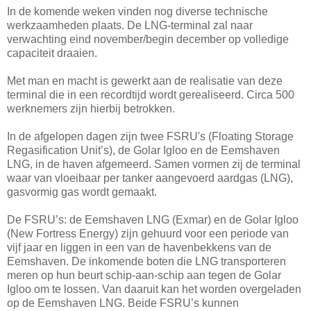
In de komende weken vinden nog diverse technische
werkzaamheden plaats. De LNG-terminal zal naar
verwachting eind november/begin december op volledige
capaciteit draaien.
Met man en macht is gewerkt aan de realisatie van deze
terminal die in een recordtijd wordt gerealiseerd. Circa 500
werknemers zijn hierbij betrokken.
In de afgelopen dagen zijn twee FSRU's (Floating Storage
Regasification Unit’s), de Golar Igloo en de Eemshaven
LNG, in de haven afgemeerd. Samen vormen zij de terminal
waar van vloeibaar per tanker aangevoerd aardgas (LNG),
gasvormig gas wordt gemaakt.
De FSRU’s: de Eemshaven LNG (Exmar) en de Golar Igloo
(New Fortress Energy) zijn gehuurd voor een periode van
vijf jaar en liggen in een van de havenbekkens van de
Eemshaven. De inkomende boten die LNG transporteren
meren op hun beurt schip-aan-schip aan tegen de Golar
Igloo om te lossen. Van daaruit kan het worden overgeladen
op de Eemshaven LNG. Beide FSRU’s kunnen