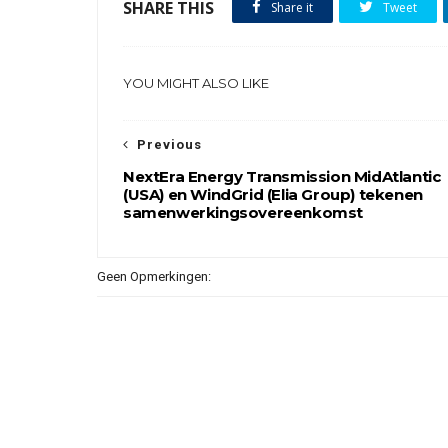
SHARE THIS
Share it
Tweet
YOU MIGHT ALSO LIKE
Previous
NextEra Energy Transmission MidAtlantic
(USA) en WindGrid (Elia Group) tekenen
samenwerkingsovereenkomst
Geen Opmerkingen: