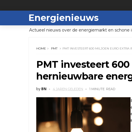
Energienieuws
Actueel nieuws over de energiemarkt en schone i
HOME
PMT
PMT INVESTEERT 600 MILJOEN EURO EXTRA
PMT investeert 600 
hernieuwbare energ
by
BN
4 JAREN GELEDEN
1 MINUTE
READ