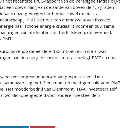
Uit het recentste IPCC-rapport van de Verenigde Naties blijkt
dat een opwarming van de aarde van boven de 1,5 graden
desastreuze gevolgen heeft voor zowel milieu als
maatschappij. PMT ziet dat een ommezwaai van fossiele
energie naar schone energie cruciaal is voor een duurzame
anningen van alle kanten: het bedrijfsleven, de overheid,
s PMT.
uro, bovenop de eerdere 382 miljoen euro die al was
jdragen aan de energietransitie. In totaal belegt PMT nu dus
s, een vermogensbeheerder die gespecialiseerd is in
s in samenwerking met Glennmont op maat gemaakt voor PMT
egie. Het moederbedrijf van Glennmont, TIAA, investeert zelf
 zal worden opengesteld voor andere investeerders.