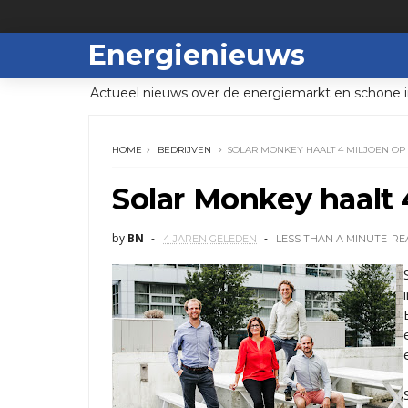
Energienieuws
Actueel nieuws over de energiemarkt en schone i
HOME
BEDRIJVEN
SOLAR MONKEY HAALT 4 MILJOEN OP
Solar Monkey haalt 
by
BN
4 JAREN GELEDEN
LESS THAN A MINUTE
RE