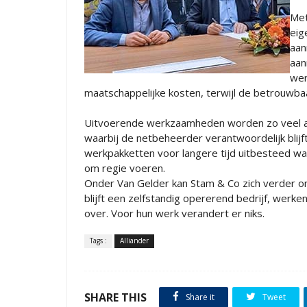
Met
eig
aan
aan
wer
maatschappelijke kosten, terwijl de betrouwbaa
Uitvoerende werkzaamheden worden zo veel al
waarbij de netbeheerder verantwoordelijk blij
werkpakketten voor langere tijd uitbesteed waa
om regie voeren.
Onder Van Gelder kan Stam & Co zich verder o
blijft een zelfstandig opererend bedrijf, wer
over. Voor hun werk verandert er niks.
Tags :
Alliander
SHARE THIS
Share it
Tweet