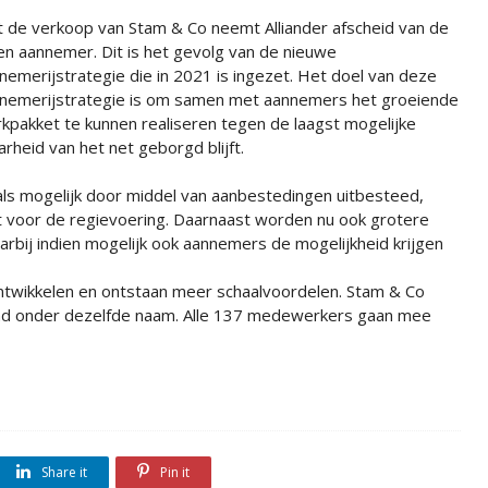
 de verkoop van Stam & Co neemt Alliander afscheid van de
en aannemer. Dit is het gevolg van de nieuwe
nemerijstrategie die in 2021 is ingezet. Het doel van deze
nemerijstrategie is om samen met aannemers het groeiende
kpakket te kunnen realiseren tegen de laagst mogelijke
rheid van het net geborgd blijft.
s mogelijk door middel van aanbestedingen uitbesteed,
ft voor de regievoering. Daarnaast worden nu ook grotere
rbij indien mogelijk ook aannemers de mogelijkheid krijgen
ntwikkelen en ontstaan meer schaalvoordelen. Stam & Co
kend onder dezelfde naam. Alle 137 medewerkers gaan mee
Share it
Pin it