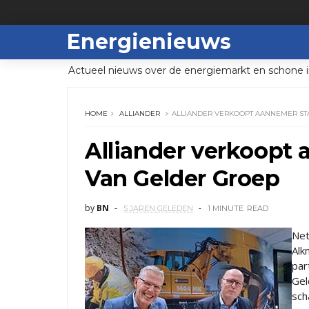
Energienieuws
Actueel nieuws over de energiemarkt en schone i
HOME
ALLIANDER
ALLIANDER VERKOOPT AANNEMER ST
Alliander verkoopt
Van Gelder Groep
by
BN
5 JAREN GELEDEN
1 MINUTE
READ
Net
Alk
par
Gel
sch