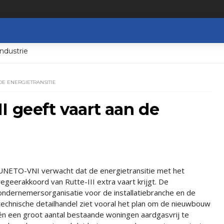
ndustrie
 DE ENERGIETRANSITIE
I geeft vaart aan de
UNETO-VNI verwacht dat de energietransitie met het
regeerakkoord van Rutte-III extra vaart krijgt. De
ondernemersorganisatie voor de installatiebranche en de
technische detailhandel ziet vooral het plan om de nieuwbouw
én een groot aantal bestaande woningen aardgasvrij te