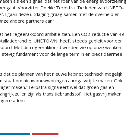
maken als een signaal dat het roer van de energievoorziening
om gaat. Voorzitter Doekle Terpstra: ‘De leden van UNETO-
VNI gaan deze uitdaging graag samen met de overheid en
onze andere partners aan.’
at het regeerakkoord ambitie zien. Een CO2-reductie van 49
stallatiebranche. UNETO-VNI heeft steeds gepleit voor een
akkoord. Met dit regeerakkoord worden we op onze wenken
en stevig fundament voor de lange termijn en biedt daarmee
t dat de plannen van het nieuwe kabinet technisch mogelijk
 al in staat om nieuwbouwwoningen aardgasvrij te maken. Ook
iger maken.’ Terpstra signaleert wel dat groen gas en
grijk zullen zijn als transitiebrandstof. ‘Het gasvrij maken
angere adem.’