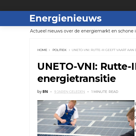
Energienieuws
Actueel nieuws over de energiemarkt en schone i
HOME
POLITIEK
UNETO-VNI: RUTTE-III GEEFT VAART AAN
UNETO-VNI: Rutte-II
energietransitie
by
BN
9 JAREN GELEDEN
1 MINUTE
READ