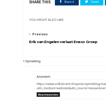
SHARE THIS
Share it
Tweet
YOU MIGHT ALSO LIKE
Previous
Erik van Engelen verlaat Eneco Groep
1 Opmerking:
Anoniem
https://www.volkskrant.nl/opinie/opinieblog-ma
utm_medium=website&utm_source=nieuwskoeri
Beantwoorden