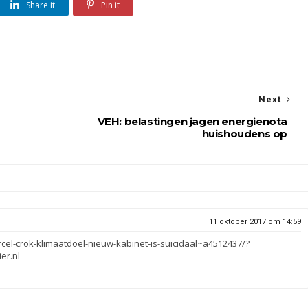
Share it
Pin it
Next
VEH: belastingen jagen energienota
huishoudens op
11 oktober 2017 om 14:59
rcel-crok-klimaatdoel-nieuw-kabinet-is-suicidaal~a4512437/?
er.nl