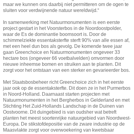
maar we kunnen ons daarbij niet permitteren om de ogen te
sluiten voor verdwijnende natuur wereldwijd.“
In samenwerking met Natuurmonumenten is een eerste
project gestart in het Voorsterbos in de Noordoostpolder,
waar de Es de dominantie boomsoort is. Door de
schimmelziekte essentaksterfte sterft 90% van alle essen af,
met een heel dun bos als gevolg. De komende twee jaar
gaan Greenchoice en Natuurmonumenten ongeveer 33
hectare bos (ongeveer 66 voetbalvelden) omvormen door
nieuwe inheemse bomen en struiken aan te planten. Dit
zorgt voor het ontstaan van een sterker en gevarieerder bos.
Met Staatsbosbeheer richt Greenchoice zich in het eerste
jaar ook op de essentaksterfte. Dit doen ze in het Purmerbos
in Noord-Holland. Daarnaast starten projecten met
Natuurmonumenten in het Bergherbos in Gelderland en met
Stichting Het Zuid-Hollands Landschap in de Duinen van
Oostvoorne. Dit duingebied is van oudsher wat betreft
planten het meest soortenrijke natuurgebied van Noordwest-
Europa. De stikstofdepositie van de zware industrie op de
Maasvlakte zorgt voor overwoekering van kwetsbaar