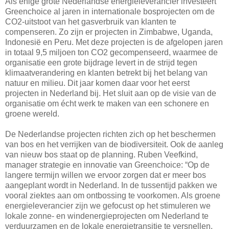
Als enige grote Nederlandse energieleverancier investeert
Greenchoice al jaren in internationale bosprojecten om de
CO2-uitstoot van het gasverbruik van klanten te
compenseren. Zo zijn er projecten in Zimbabwe, Uganda,
Indonesië en Peru. Met deze projecten is de afgelopen jaren
in totaal 9,5 miljoen ton CO2 gecompenseerd, waarmee de
organisatie een grote bijdrage levert in de strijd tegen
klimaatverandering en klanten betrekt bij het belang van
natuur en milieu. Dit jaar komen daar voor het eerst
projecten in Nederland bij. Het sluit aan op de visie van de
organisatie om écht werk te maken van een schonere en
groene wereld.
De Nederlandse projecten richten zich op het beschermen
van bos en het verrijken van de biodiversiteit. Ook de aanleg
van nieuw bos staat op de planning. Ruben Veefkind,
manager strategie en innovatie van Greenchoice: “Op de
langere termijn willen we ervoor zorgen dat er meer bos
aangeplant wordt in Nederland. In de tussentijd pakken we
vooral ziektes aan om ontbossing te voorkomen. Als groene
energieleverancier zijn we gefocust op het stimuleren we
lokale zonne- en windenergieprojecten om Nederland te
verduurzamen en de lokale energietransitie te versnellen,