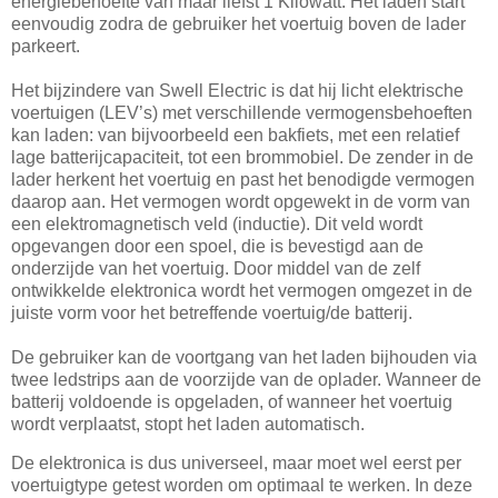
energiebehoefte van maar liefst 1 Kilowatt. Het laden start
eenvoudig zodra de gebruiker het voertuig boven de lader
parkeert.
Het bijzindere van Swell Electric is dat hij licht elektrische
voertuigen (LEV’s) met verschillende vermogensbehoeften
kan laden: van bijvoorbeeld een bakfiets, met een relatief
lage batterijcapaciteit, tot een brommobiel. De zender in de
lader herkent het voertuig en past het benodigde vermogen
daarop aan. Het vermogen wordt opgewekt in de vorm van
een elektromagnetisch veld (inductie). Dit veld wordt
opgevangen door een spoel, die is bevestigd aan de
onderzijde van het voertuig. Door middel van de zelf
ontwikkelde elektronica wordt het vermogen omgezet in de
juiste vorm voor het betreffende voertuig/de batterij.
De gebruiker kan de voortgang van het laden bijhouden via
twee ledstrips aan de voorzijde van de oplader. Wanneer de
batterij voldoende is opgeladen, of wanneer het voertuig
wordt verplaatst, stopt het laden automatisch.
De elektronica is dus universeel, maar moet wel eerst per
voertuigtype getest worden om optimaal te werken. In deze