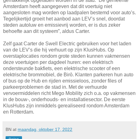
gemakkelijk opgeladen worden in de stad. “De gemeente
Amsterdam heeft aangegeven dat dit voertuig niet
aangesloten mag worden op laadpalen bestemd voor auto’s.
Tegelijkertijd groeit het aanbod aan LEV’s snel, doordat
steden autoluw en emissievrij worden, er is dus zeker
behoefte aan dit systeem”, aldus Carter.
Zelf gaat Carter de Swell Electric gebruiken voor het laden
van de LEV’s die hij verhuurt op zijn KlusHubs. Op
overstaplocaties rondom grote steden kunnen vakmensen
deze voertuigen per dagdeel huren: een elektrisch
ondersteunde bakfiets, een elektrische scooter of een
elektrische brommobiel, de Birò. Klanten parkeren hun auto
of bus op de Hub en rijden emissieloos, zonder files of
parkeerproblemen de stad in. Met de verhuurde
vervoermiddelen richt Mego Mobility zich o.a. op vakmensen
in de bouw-, onderhouds- en installatiesector. De eerste
KlusHubs zijn inmiddels gerealiseerd rondom Amsterdam
en Rotterdam.
BN
at
maandag, oktober 17, 2022