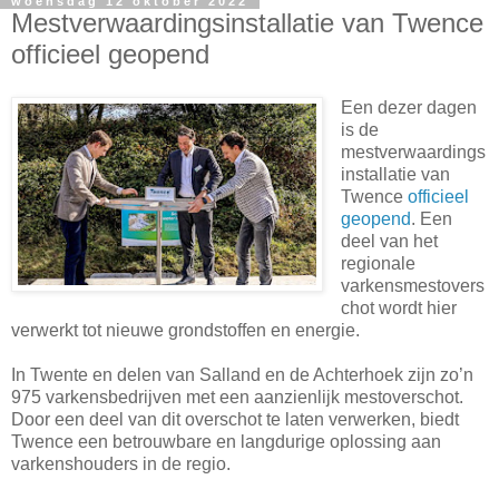
woensdag 12 oktober 2022
Mestverwaardingsinstallatie van Twence
officieel geopend
Een dezer dagen
is de
mestverwaardings
installatie van
Twence
officieel
geopend
. Een
deel van het
regionale
varkensmestovers
chot wordt hier
verwerkt tot nieuwe grondstoffen en energie.
In Twente en delen van Salland en de Achterhoek zijn zo’n
975 varkensbedrijven met een aanzienlijk mestoverschot.
Door een deel van dit overschot te laten verwerken, biedt
Twence een betrouwbare en langdurige oplossing aan
varkenshouders in de regio.