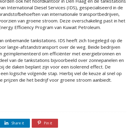
worden ook het hoofdkantoor in Den Haag en de tankstations
van International Diesel Services (IDS), gespecialiseerd in de
brandstofbehoeften van internationale transportbedrijven,
voorzien van groene stroom. Deze overschakeling past in het
Energy Efficiency Program van Kuwait Petroleum.
van onbemande tankstations. IDS heeft zich toegelegd op de
oor lange-afstandstransport over de weg. Beide bedrijven
gen geïmplementeerd om efficiënter met energiebronnen en
t deel van de tankstations bijvoorbeeld over zonnepanelen en
bij de daken beplant zijn voor een isolerend effect. De
n logische volgende stap. Hierbij viel de keuze al snel op
e prijzen die het bedrijf voor groene stroom aanbiedt.
Share it
Pin it