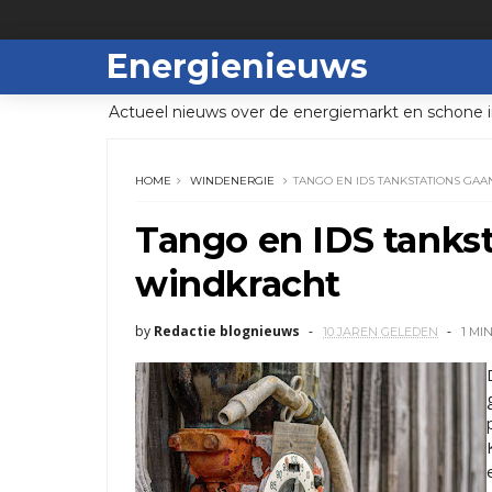
Energienieuws
Actueel nieuws over de energiemarkt en schone i
HOME
WINDENERGIE
TANGO EN IDS TANKSTATIONS GAA
Tango en IDS tanks
windkracht
by
Redactie blognieuws
10 JAREN GELEDEN
1 MI