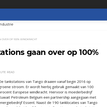
ndustrie
N OVER OP 100% WINDKRACHT
tations gaan over op 100%
NUTE
READ
De tankstations van Tango draaien vanaf begin 2016 op
groene stroom. Er wordt hierbij gebruik gemaakt van 100
procent Europese windkracht. Hiervoor is moederbedrijf
Kuwait Petroleum Belgium een partnership aangegaan met
energiebedrijf Essent. Naast de 190 tanklocaties van Tango