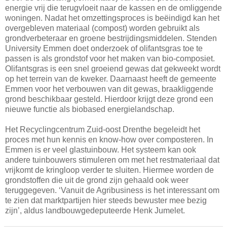
energie vrij die terugvloeit naar de kassen en de omliggende
woningen. Nadat het omzettingsproces is beëindigd kan het
overgebleven materiaal (compost) worden gebruikt als
grondverbeteraar en groene bestrijdingsmiddelen. Stenden
University Emmen doet onderzoek of olifantsgras toe te
passen is als grondstof voor het maken van bio-composiet.
Olifantsgras is een snel groeiend gewas dat gekweekt wordt
op het terrein van de kweker. Daarnaast heeft de gemeente
Emmen voor het verbouwen van dit gewas, braakliggende
grond beschikbaar gesteld. Hierdoor krijgt deze grond een
nieuwe functie als biobased energielandschap.
Het Recyclingcentrum Zuid-oost Drenthe begeleidt het
proces met hun kennis en know-how over composteren. In
Emmen is er veel glastuinbouw. Het systeem kan ook
andere tuinbouwers stimuleren om met het restmateriaal dat
vrijkomt de kringloop verder te sluiten. Hiermee worden de
grondstoffen die uit de grond zijn gehaald ook weer
teruggegeven. ‘Vanuit de Agribusiness is het interessant om
te zien dat marktpartijen hier steeds bewuster mee bezig
zijn’, aldus landbouwgedeputeerde Henk Jumelet.