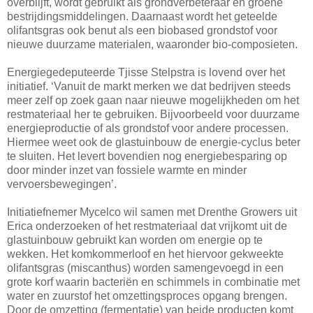
overblijft, wordt gebruikt als grondverbeteraar en groene
bestrijdingsmiddelingen. Daarnaast wordt het geteelde
olifantsgras ook benut als een biobased grondstof voor
nieuwe duurzame materialen, waaronder bio-composieten.
Energiegedeputeerde Tjisse Stelpstra is lovend over het
initiatief. ‘Vanuit de markt merken we dat bedrijven steeds
meer zelf op zoek gaan naar nieuwe mogelijkheden om het
restmateriaal her te gebruiken. Bijvoorbeeld voor duurzame
energieproductie of als grondstof voor andere processen.
Hiermee weet ook de glastuinbouw de energie-cyclus beter
te sluiten. Het levert bovendien nog energiebesparing op
door minder inzet van fossiele warmte en minder
vervoersbewegingen’.
Initiatiefnemer Mycelco wil samen met Drenthe Growers uit
Erica onderzoeken of het restmateriaal dat vrijkomt uit de
glastuinbouw gebruikt kan worden om energie op te
wekken. Het komkommerloof en het hiervoor gekweekte
olifantsgras (miscanthus) worden samengevoegd in een
grote korf waarin bacteriën en schimmels in combinatie met
water en zuurstof het omzettingsproces opgang brengen.
Door de omzetting (fermentatie) van beide producten komt