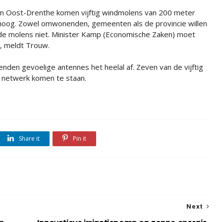
In Oost-Drenthe komen vijftig windmolens van 200 meter
hoog. Zowel omwonenden, gemeenten als de provincie willen
de molens niet. Minister Kamp (Economische Zaken) moet
t, meldt Trouw.
nden gevoelige antennes het heelal af. Zeven van de vijftig
t netwerk komen te staan.
Share it
Pin it
Next