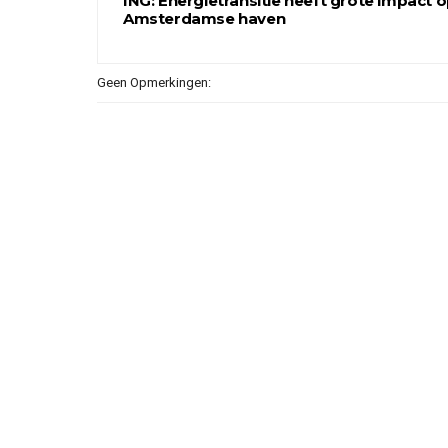
ING: Energietransitie heeft grote impact 
Amsterdamse haven
Geen Opmerkingen: