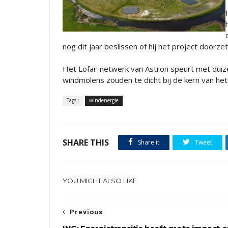
nog dit jaar beslissen of hij het project doorze
Het Lofar-netwerk van Astron speurt met duize
windmolens zouden te dicht bij de kern van he
Tags :
windenergie
SHARE THIS
Share it
Tweet
YOU MIGHT ALSO LIKE
Previous