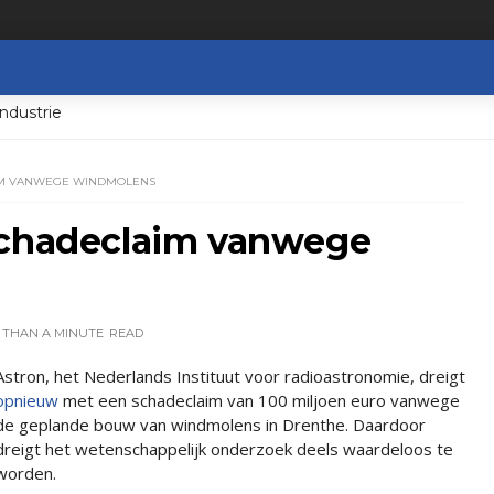
ndustrie
AIM VANWEGE WINDMOLENS
schadeclaim vanwege
 THAN A MINUTE
READ
Astron, het Nederlands Instituut voor radioastronomie, dreigt
opnieuw
met een schadeclaim van 100 miljoen euro vanwege
de geplande bouw van windmolens in Drenthe. Daardoor
dreigt het wetenschappelijk onderzoek deels waardeloos te
worden.