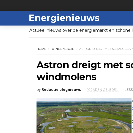
Energienieuws
Actueel nieuws over de energiemarkt en schone i
HOME
WINDENERGIE
ASTRON DREIGT MET SCHADECL
Astron dreigt met 
windmolens
by
Redactie blognieuws
10 JAREN GELEDEN
LESS