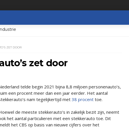
ndustrie
TO’S ZET DOOR
auto’s zet door
Nederland telde begin 2021 bijna 8,8 miljoen personenauto’s,
ruim een procent meer dan een jaar eerder. Het aantal
stekkerauto’s nam tegelijkertijd met
38 procent
toe.
Hoewel de meeste stekkerauto’s in zakelijk bezit zijn, neemt
ook het aantal particulieren met een stekkerauto toe. Dit
meldt het CBS op basis van nieuwe cijfers over het