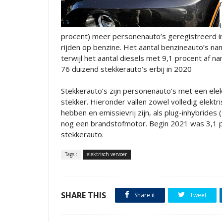
procent) meer personenauto’s geregistreerd i
rijden op benzine. Het aantal benzineauto’s n
terwijl het aantal diesels met 9,1 procent af na
76 duizend stekkerauto’s erbij in 2020
Stekkerauto’s zijn personenauto’s met een el
stekker. Hieronder vallen zowel volledig elekt
hebben en emissievrij zijn, als plug-inhybrides
nog een brandstofmotor. Begin 2021 was 3,1 p
stekkerauto.
Tags :
elektrisch vervoer
SHARE THIS
Share it
Tweet