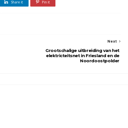
Share it
Pin it
Next
Grootschalige uitbreiding van het
elektricteitsnet in Friesland en de
Noordoostpolder