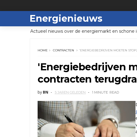
Energienieuws
Actueel nieuws over de energiemarkt en schone i
HOME
CONTRACTEN
'ENERGIEBEDRIJVEN MOETEN STOP
'Energiebedrijven 
contracten terugdra
by
BN
5 JAREN GELEDEN
1 MINUTE
READ