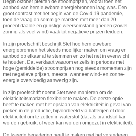
Begin oktober piekten de stroomprijzen, vooral toen het
aanbod van hernieuwbare energiebronnen laag was. Een
groot contrast met het begin van de Covid-19 pandemie,
toen de vraag op sommige markten met meer dan 20
procent daalde en gunstige weersomstandigheden (zowel
zonnig als veel wind) vaak tot negatieve prijzen leidden.
In zijn proefschrift beschrijft Stet hoe hernieuwbare
energiebronnen het steeds moeilijker maken om vraag en
aanbod op elkaar af te stemmen en zo het net in evenwicht
te houden. Dat verklaart waarom er zelfs in periodes met
hoge (gemiddelde) stroomprijzen nog steeds momenten zijn
met negatieve prijzen, meestal wanneer wind- en zonne-
energie overvloedig aanwezig zijn.
In zijn proefschrift noemt Stet twee manieren om de
elektriciteitsmarkten flexibeler te maken. De eerste optie
heeft te maken met het opslaan van elektriciteit in geval van
pieken in de productie, bijvoorbeeld via batterijen of door
elektriciteit om te zetten in waterstof (dat als brandstof kan
worden gebruikt of weer kan worden omgezet in elektriciteit).
De tweede benadering heeft te maken met het veranderen