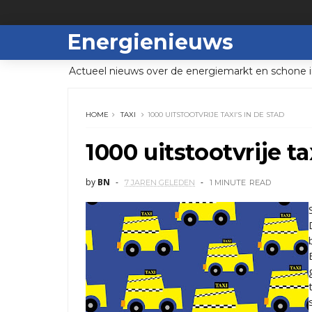
Energienieuws
Actueel nieuws over de energiemarkt en schone i
HOME
TAXI
1000 UITSTOOTVRIJE TAXI’S IN DE STAD
1000 uitstootvrije ta
by
BN
7 JAREN GELEDEN
1 MINUTE
READ