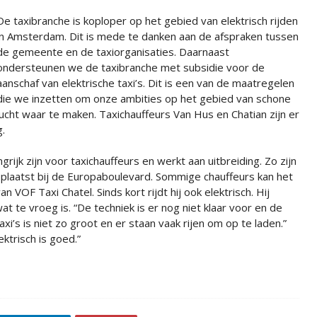
De taxibranche is koploper op het gebied van elektrisch rijden
in Amsterdam. Dit is mede te danken aan de afspraken tussen
de gemeente en de taxiorganisaties. Daarnaast
ondersteunen we de taxibranche met subsidie voor de
aanschaf van elektrische taxi’s. Dit is een van de maatregelen
die we inzetten om onze ambities op het gebied van schone
lucht waar te maken. Taxichauffeurs Van Hus en Chatian zijn er
g.
jk zijn voor taxichauffeurs en werkt aan uitbreiding. Zo zijn
plaatst bij de Europaboulevard. Sommige chauffeurs kan het
 VOF Taxi Chatel. Sinds kort rijdt hij ook elektrisch. Hij
te vroeg is. “De techniek is er nog niet klaar voor en de
axi’s is niet zo groot en er staan vaak rijen om op te laden.”
ektrisch is goed.”