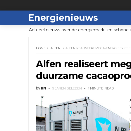
Energienieuws
Actueel nieuws over de energiemarkt en schone i
HOME
ALFEN
ALFEN REALISEERT MEGA-ENERGIESYST
Alfen realiseert m
duurzame cacaopro
by
BN
9 JAREN GELEDEN
1 MINUTE
READ