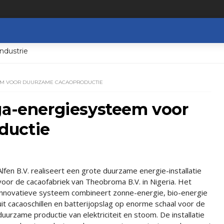
ndustrie
EEM VOOR DUURZAME CACAOPRODUCTIE
ega-energiesysteem voor
ductie
Alfen B.V. realiseert een grote duurzame energie-installatie
voor de cacaofabriek van Theobroma B.V. in Nigeria. Het
innovatieve systeem combineert zonne-energie, bio-energie
uit cacaoschillen en batterijopslag op enorme schaal voor de
duurzame productie van elektriciteit en stoom. De installatie