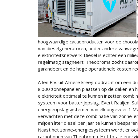
hoogwaardige cacaoproducten voor de chocolad
van dieselgeneratoren, onder andere vanwege
elektriciteitsnetwerk. Diesel is echter een mil
regelmatig stagneert. Theobroma zocht daarom 
garandeert en de hoge operationele kosten re
Alfen B.V. uit Almere kreeg opdracht om een duu
8.000 zonnepanelen plaatsen op de daken en 
elektriciteit optimaal te kunnen inzetten comb
systeem voor batterijopslag. Evert Raaijen, Sa
energieopslagsystemen van elk ongeveer 1 MWh 
verwachten met deze combinatie van zonne-en
miljoen liter diesel per jaar te kunnen besparen
Naast het zonne-energiesysteem wordt er ook 
cacaobonen van Theobroma. Het totale energi