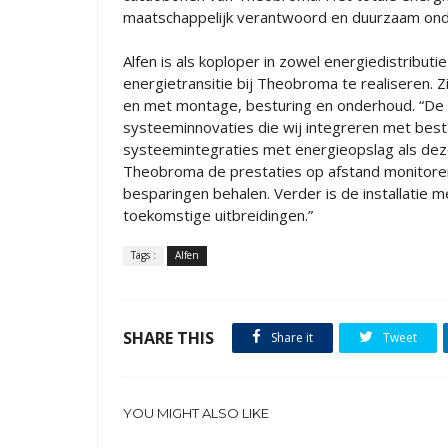
maatschappelijk verantwoord en duurzaam on
Alfen is als koploper in zowel energiedistribu
energietransitie bij Theobroma te realiseren. Z
en met montage, besturing en onderhoud. “De i
systeeminnovaties die wij integreren met best
systeemintegraties met energieopslag als deze”
Theobroma de prestaties op afstand monitore
besparingen behalen. Verder is de installatie 
toekomstige uitbreidingen.”
Tags :
Alfen
SHARE THIS
Share it
Tweet
YOU MIGHT ALSO LIKE