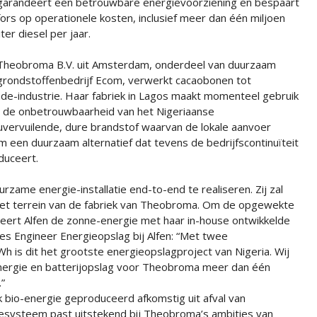
garandeert een betrouwbare energievoorziening en bespaart
fors op operationele kosten, inclusief meer dan één miljoen
liter diesel per jaar.
Theobroma B.V. uit Amsterdam, onderdeel van duurzaam
grondstoffenbedrijf Ecom, verwerkt cacaobonen tot
e-industrie. Haar fabriek in Lagos maakt momenteel gebruik
 de onbetrouwbaarheid van het Nigeriaanse
ieuvervuilende, dure brandstof waarvan de lokale aanvoer
een duurzaam alternatief dat tevens de bedrijfscontinuïteit
duceert.
rzame energie-installatie end-to-end te realiseren. Zij zal
het terrein van de fabriek van Theobroma. Om de opgewekte
ineert Alfen de zonne-energie met haar in-house ontwikkelde
les Engineer Energieopslag bij Alfen: “Met twee
is dit het grootste energieopslagproject van Nigeria. Wij
ergie en batterijopslag voor Theobroma meer dan één
.”
bio-energie geproduceerd afkomstig uit afval van
esysteem past uitstekend bij Theobroma’s ambities van