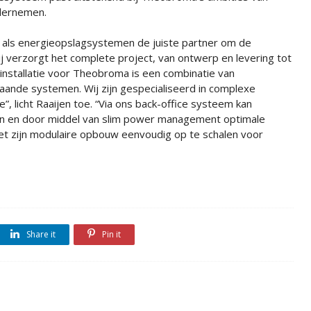
dernemen.
tie als energieopslagsystemen de juiste partner om de
ij verzorgt het complete project, van ontwerp en levering tot
nstallatie voor Theobroma is een combinatie van
aande systemen. Wij zijn gespecialiseerd in complexe
, licht Raaijen toe. “Via ons back-office systeem kan
n en door middel van slim power management optimale
met zijn modulaire opbouw eenvoudig op te schalen voor
Share it
Pin it