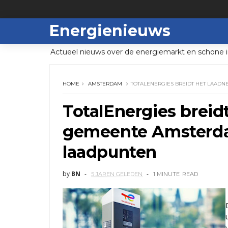
Energienieuws
Actueel nieuws over de energiemarkt en schone i
HOME
AMSTERDAM
TOTALENERGIES BREIDT HET LAAD
TotalEnergies breid
gemeente Amsterda
laadpunten
by
BN
5 JAREN GELEDEN
1 MINUTE
READ