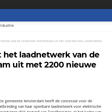
ndustrie
NETWERK VAN DE GEMEENTE AMSTERDAM UIT MET 2200 NIEUWE LAADPUNTEN
t het laadnetwerk van de
m uit met 2200 nieuwe
De gemeente Amsterdam heeft de concessie voor de
uitbreiding van haar openbare laadnetwerk voor elektrische
voertuigen (EV) gegund aan TotalEnergies. In het kader van