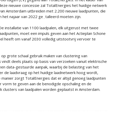
deze nieuwe concessie zal TotalEnergies het huidige netwerk
van Amsterdam uitbreiden met 2.200 nieuwe laadpunten, die
in het najaar van 2022 ge﮳talleerd moeten zijn.
De installatie van 1100 laadpalen, elk uitgerust met twee
laadpunten, moet een impuls geven aan het Actieplan Schone
 heeft om vanaf 2030 volledig uitstootvrij vervoer te
 op grote schaal gebruik maken van clustering van
 vindt deels plaats op basis van verzoeken vanuit elektrische
een data-gestuurde aanpak, waarbij de belasting van het
r de laadvraag op het huidige laadnetwerk hoog wordt,
e manier zorgt TotalEnergies dat er altijd genoeg laadpunten
er vorm te geven aan de benodigde opschaling en de
jk clusters van laadpalen worden geplaatst in Amsterdam.