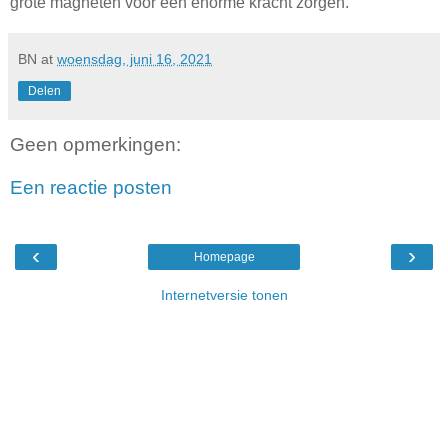
grote magneten voor een enorme kracht zorgen.
BN
at
woensdag, juni 16, 2021
Delen
Geen opmerkingen:
Een reactie posten
‹
›
Homepage
Internetversie tonen