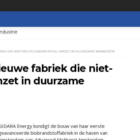
ndustrie
IEK DIE NIET-RECYCLEBAAR AFVAL OMZET IN DUURZAME BRANDSTOF
euwe fabriek die niet-
mzet in duurzame
GIDARA Energy kondigt de bouw van haar eerste
geavanceerde biobrandstoffabriek in de haven van
Amsterdam aan; Advanced Methanol Amsterdam.