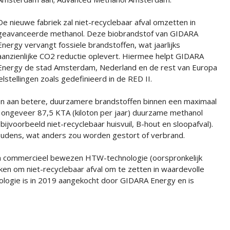
De nieuwe fabriek zal niet-recyclebaar afval omzetten in
geavanceerde methanol. Deze biobrandstof van GIDARA
Energy vervangt fossiele brandstoffen, wat jaarlijks
aanzienlijke CO2 reductie oplevert. Hiermee helpt GIDARA
Energy de stad Amsterdam, Nederland en de rest van Europa
stellingen zoals gedefinieerd in de RED II.
en aan betere, duurzamere brandstoffen binnen een maximaal
l ongeveer 87,5 KTA (kiloton per jaar) duurzame methanol
bijvoorbeeld niet-recyclebaar huisvuil, B-hout en sloopafval).
oudens, wat anders zou worden gestort of verbrand.
en commercieel bewezen HTW-technologie (oorspronkelijk
en om niet-recyclebaar afval om te zetten in waardevolle
ologie is in 2019 aangekocht door GIDARA Energy en is