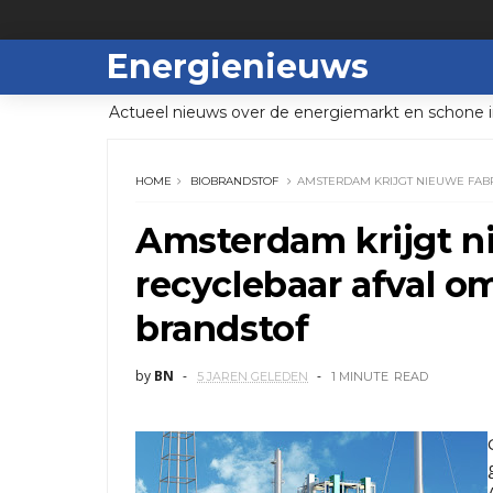
Energienieuws
Actueel nieuws over de energiemarkt en schone i
HOME
BIOBRANDSTOF
AMSTERDAM KRIJGT NIEUWE FABR
Amsterdam krijgt ni
recyclebaar afval o
brandstof
by
BN
5 JAREN GELEDEN
1 MINUTE
READ