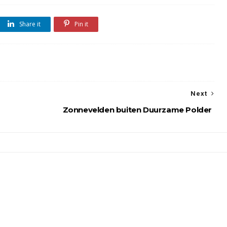
Share it
Pin it
Next
Zonnevelden buiten Duurzame Polder