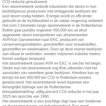
CO2-reductie gerealiseerd.
Een stoomnetwerk verbindt industrieën die stoom in hun
bedrijfsproces produceren met omliggende bedrijven die
juist stoom nodig hebben. Energie wordt zo efficiënter
gebruikt en de luchtkwaliteit in de nabije omgeving verbetert.
Het ruim 2 kilometer lange stoomnetwerk in de Rotterdamse
Botlek gaat jaarlijks ongeveer 450.000 ton uit afval
opgewekte stoom transporteren van afvalverwerker
AVR/Van Gansewinkel naar EKC, producent van
conserveringsmiddelen, grondstoffen voor smaakstoffen,
geurstoffen en weekmakers. Door op deze manier bedrijven
aan elkaar te verbinden, worden miljoenen kubieke meters
fossiel aardgas bespaard.
Het stoomnetwerk tussen AVR en EKC is slechts het begin.
Stedin kan het stoomnetwerk nog flink uitbreiden met het
aansluiten van meerdere grote bedrijven. Hierdoor kan op
termijn tot wel 400.000 ton CO2 in Rotterdam worden
gereduceerd. Het stoomnetwerk levert daarmee een
belangrijke bijdrage aan de Rotterdamse
klimaatdoelstelling: vijftig procent CO2-reductie in het jaar
2025 ten opzichte van 1990.
Het stoomnetwerk is een prachtige stap naar een moderner
en duurzamer haven- en industriegebied. Een goed