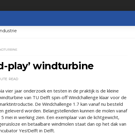
ndustrie
INDTURBINE
d-play’ windturbine
NUTE
READ
Na vier jaar onderzoek en testen in de praktijk is de kleine
windturbine van TU Delft spin-off Windchallenge klaar voor de
marktintroductie. De Windchallenge 1.7 kan vanaf nu besteld
en geleverd worden. Belangstellenden kunnen de molen vanaf
15 mei in werking zien. Een exemplaar van de lichtgewicht,
geruisloze en betaalbare windmolen staat dan op het dak van
incubator Yes!Delft in Delft.