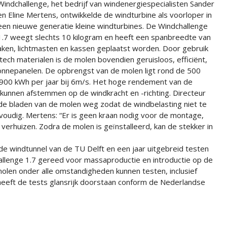
Windchallenge, het bedrijf van windenergiespecialisten Sander
en Eline Mertens, ontwikkelde de windturbine als voorloper in
een nieuwe generatie kleine windturbines. De Windchallenge
1.7 weegt slechts 10 kilogram en heeft een spanbreedte van
ken, lichtmasten en kassen geplaatst worden. Door gebruik
ch materialen is de molen bovendien geruisloos, efficiënt,
nnepanelen. De opbrengst van de molen ligt rond de 500
 900 kWh per jaar bij 6m/s. Het hoge rendement van de
 kunnen afstemmen op de windkracht en -richting. Directeur
n de bladen van de molen weg zodat de windbelasting niet te
nvoudig. Mertens: “Er is geen kraan nodig voor de montage,
verhuizen. Zodra de molen is geïnstalleerd, kan de stekker in
 de windtunnel van de TU Delft en een jaar uitgebreid testen
hallenge 1.7 gereed voor massaproductie en introductie op de
len onder alle omstandigheden kunnen testen, inclusief
7 heeft de tests glansrijk doorstaan conform de Nederlandse