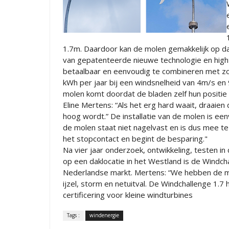
1.7m. Daardoor kan de molen gemakkelijk op da
van gepatenteerde nieuwe technologie en highte
betaalbaar en eenvoudig te combineren met zo
kWh per jaar bij een windsnelheid van 4m/s en
molen komt doordat de bladen zelf hun positie
Eline Mertens: “Als het erg hard waait, draaie
hoog wordt.” De installatie van de molen is ee
de molen staat niet nagelvast en is dus mee te 
het stopcontact en begint de besparing."
Na vier jaar onderzoek, ontwikkeling, testen in
op een daklocatie in het Westland is de Windc
Nederlandse markt. Mertens: “We hebben de mo
ijzel, storm en netuitval. De Windchallenge 1.
certificering voor kleine windturbines
Tags :
windenergie