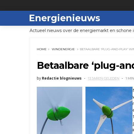
Energienieuws
Actueel nieuws over de energiemarkt en schone i
HOME
WINDENERGIE
BETAALBARE ‘PLUG-AND-PLAY’ W
Betaalbare ‘plug-an
by
Redactie blognieuws
13 JAREN GELEDEN
1 MI