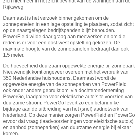
zich niet meer in het zicht bevindt van de woningen aan de
Rijksweg.
Daarnaast is het verzoek binnengekomen om de
zonnepanelen in een lage opstelling te plaatsen, zodat zicht
op de naastgelegen bedrijfspanden blijft behouden.
PowerField wilde daar graag aan meewerken en om die
reden is er voor een oost-west opstelling gekozen. De
maximale hoogte van de zonnepanelen bedraagt dan ook
1,5 meter.
De hoeveelheid duurzaam opgewekte energie bij zonnepark
Nieuwendijk komt ongeveer overeen met het verbruik van
350 Nederlandse huishoudens. Daarnaast wordt de
opgewekte energie van de zonneparken van PowerField
ook onder andere gebruikt om, via dochteronderneming
PowerGo, laadpalen voor elektrische auto’s te voorzien van
duurzame stroom. PowerGo levert zo een belangrijke
bijdrage aan de uitbreiding van het (snel)laadnetwerk van
Nederland. Op deze manier zorgen PowerField en PowerGo
ervoor dat vraag (laadvoorzieningen voor elektrische auto's)
en aanbod (zonneparken) van duurzame energie bij elkaar
komen.