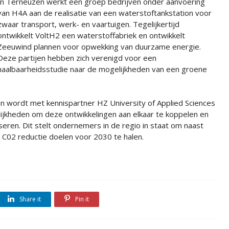
In Terneuzen werkt een groep bedrijven onder aanvoering
van H4A aan de realisatie van een waterstoftankstation voor
zwaar transport, werk- en vaartuigen. Tegelijkertijd
ontwikkelt VoltH2 een waterstoffabriek en ontwikkelt
Zeeuwind plannen voor opwekking van duurzame energie.
Deze partijen hebben zich verenigd voor een
haalbaarheidsstudie naar de mogelijkheden van een groene
n wordt met kennispartner HZ University of Applied Sciences
ijkheden om deze ontwikkelingen aan elkaar te koppelen en
seren. Dit stelt ondernemers in de regio in staat om naast
n C02 reductie doelen voor 2030 te halen.
Share it
Pin it