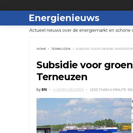
Energienieuws
Actueel nieuws over de energiemarkt en schone i
HOME
TERNEUZEN
SUBSIDIE VOOR GROENE WATERSTOF
Subsidie voor groen
Terneuzen
by
BN
4 JAREN GELEDEN
LESS THAN A MINUTE
RE