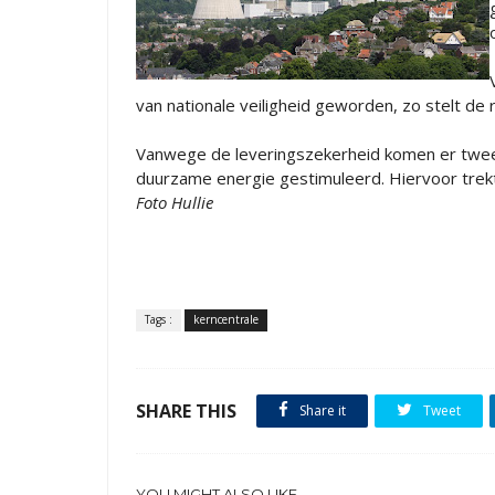
van nationale veiligheid geworden, zo stelt de 
Vanwege de leveringszekerheid komen er twee g
duurzame energie gestimuleerd. Hiervoor trekt
Foto Hullie
Tags :
kerncentrale
SHARE THIS
Share it
Tweet
YOU MIGHT ALSO LIKE