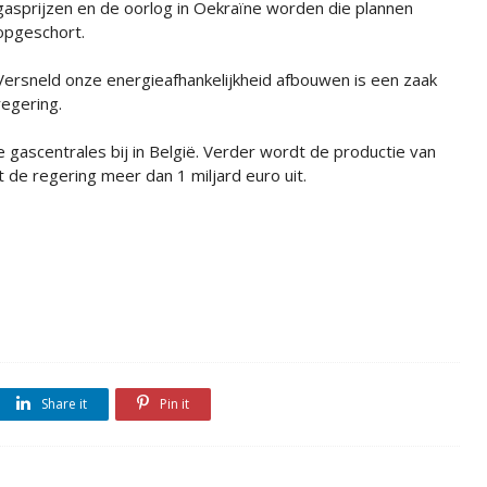
gasprijzen en de oorlog in Oekraïne worden die plannen
opgeschort.
Versneld onze energieafhankelijkheid afbouwen is een zaak
regering.
ascentrales bij in België. Verder wordt de productie van
 de regering meer dan 1 miljard euro uit.
Share it
Pin it