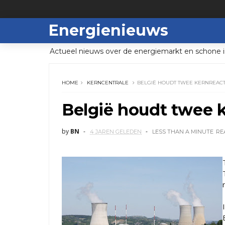
Energienieuws
Actueel nieuws over de energiemarkt en schone i
HOME
KERNCENTRALE
BELGIË HOUDT TWEE KERNREAC
België houdt twee 
by
BN
4 JAREN GELEDEN
LESS THAN A MINUTE
RE