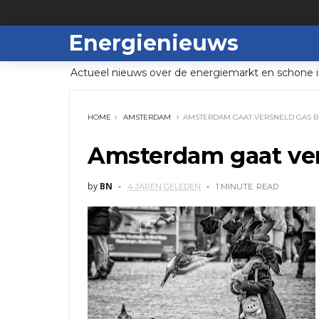
Energienieuws
Actueel nieuws over de energiemarkt en schone i
HOME
AMSTERDAM
AMSTERDAM GAAT VERSNELD GAS 
Amsterdam gaat ver
by
BN
4 JAREN GELEDEN
1 MINUTE
READ