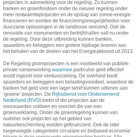
projecten in aanmerking voor de regeling. Zo kunnen
banken en groenfondsen onder de nieuwe regeling onder
meer restwarmteprojecten en de opslag van zonne-energie
financieren en worden de financieringsmogelijkheden voor
duurzame oplossingen in de landbouw verruimd. Ook de
renovatie van monumenten en bedrijfshallen valt nu onder
de regeling. Door deze uitbreiding kunnen banken,
spaarders en beleggers een grotere bijdrage leveren aan
het behalen van de doelen van het Energieakkoord uit 2013.
De Regeling groenprojecten is een voorbeeld van publiek-
private samenwerking
waarmee
particulier geld effectief
wordt ingezet voor verduurzaming. De overheid biedt
spaarders en beleggers een belastingvoordeel, waardoor de
banken het geld voor een lager tarief kunnen uitlenen aan
‘groene’ projecten. De
Rijksdienst voor Ondernemend
Nederland (RVO)
toetst of die projecten aan de
voorwaarden voldoen en voorziet die van een
groenverklaring. Onder de groenregeling kunnen van
oudsher ook projecten op het gebied van
natuurbescherming worden gefinancierd. Ook de later
toegevoegde categorieën circulaire en biobased economie
blijven in deze vernieuwde groenregeling bestaan. Alle