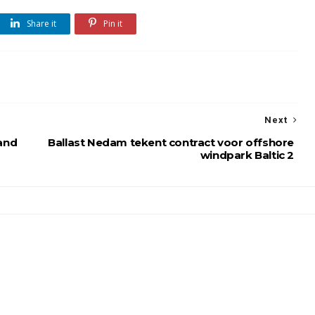
Share it
Pin it
Next
and
Ballast Nedam tekent contract voor offshore
windpark Baltic 2