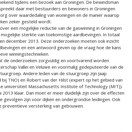
bekend tijdens een bezoek aan Groningen. De bewindsman
spreekt daar met bestuurders en bewoners in Groningen
zorg over waardedaling van woningen en de manier waarop
ken zeker gesteld wordt.
ver een mogelijke reductie van de gaswinning in Groningen
 mogelijke sterkte van toekomstige aardbevingen. In totaal
 en december 2013. Deze onderzoeken moeten ook inzicht
rdbevingen en een antwoord geven op de vraag hoe de kans
ieve winningstechnieken.
 dat de onderzoeken zorgvuldig en voortvarend worden
Waterschap Vallei en Veluwe en voormalig gedeputeerde van de
stuurgroep. Andere leden van de stuurgroep zijn Jaap
bij TNO) en Robert van der Hilst (expert op het gebied van
 universiteit Massachusetts Institute of Technology (MIT)).
ni 2013 klaar. Dan moet er meer duidelijk zijn over de effecten
e gevolgen zijn voor dijken en ondergrondse leidingen. Ook
de preventieve versterking van gebouwen.