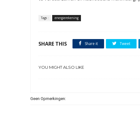
Tags :
energierekening
SHARE THIS
Share it
Tweet
YOU MIGHT ALSO LIKE
Geen Opmerkingen: