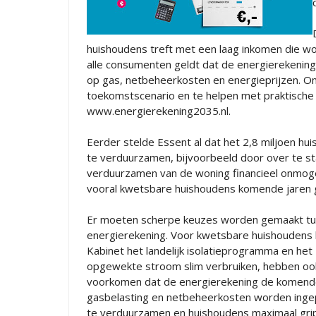
huishoudens treft met een laag inkomen die wo
alle consumenten geldt dat de energierekening 
op gas, netbeheerkosten en energieprijzen. Om
toekomstscenario en te helpen met praktische 
www.energierekening2035.nl.
Eerder stelde Essent al dat het 2,8 miljoen hu
te verduurzamen, bijvoorbeeld door over te s
verduurzamen van de woning financieel onmogel
vooral kwetsbare huishoudens komende jaren g
Er moeten scherpe keuzes worden gemaakt tus
energierekening. Voor kwetsbare huishoudens k
Kabinet het landelijk isolatieprogramma en he
opgewekte stroom slim verbruiken, hebben ook 
voorkomen dat de energierekening de komende ja
gasbelasting en netbeheerkosten worden ingeper
te verduurzamen en huishoudens maximaal grip