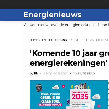
Energienieuws
Actueel nieuws over de energiemarkt en schone i
HOME
ENERGIEREKENING
'KOMENDE 10 JAAR GROTE V
'Komende 10 jaar gr
energierekeningen'
by
BN
2 JAREN GELEDEN
1 MINUTE
READ