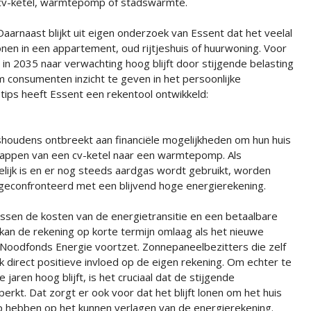
cv-ketel, warmtepomp of stadswarmte.
Daarnaast blijkt uit eigen onderzoek van Essent dat het veelal
nen in een appartement, oud rijtjeshuis of huurwoning. Voor
in 2035 naar verwachting hoog blijft door stijgende belasting
 consumenten inzicht te geven in het persoonlijke
tips heeft Essent een rekentool ontwikkeld:
ishoudens ontbreekt aan financiële mogelijkheden om hun huis
tappen van een cv-ketel naar een warmtepomp. Als
ijk is en er nog steeds aardgas wordt gebruikt, worden
econfronteerd met een blijvend hoge energierekening.
sen de kosten van de energietransitie en een betaalbare
an de rekening op korte termijn omlaag als het nieuwe
t Noodfonds Energie voortzet. Zonnepaneelbezitters die zelf
direct positieve invloed op de eigen rekening. Om echter te
ren hoog blijft, is het cruciaal dat de stijgende
kt. Dat zorgt er ook voor dat het blijft lonen om het huis
 hebben op het kunnen verlagen van de energierekening.