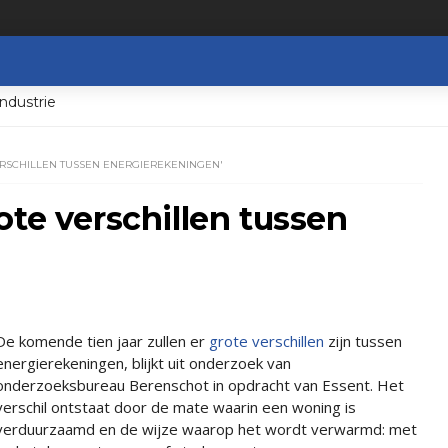
ndustrie
ERSCHILLEN TUSSEN ENERGIEREKENINGEN'
ote verschillen tussen
De komende tien jaar zullen er
grote verschillen
zijn tussen
energierekeningen, blijkt uit onderzoek van
onderzoeksbureau Berenschot in opdracht van Essent. Het
verschil ontstaat door de mate waarin een woning is
verduurzaamd en de wijze waarop het wordt verwarmd: met