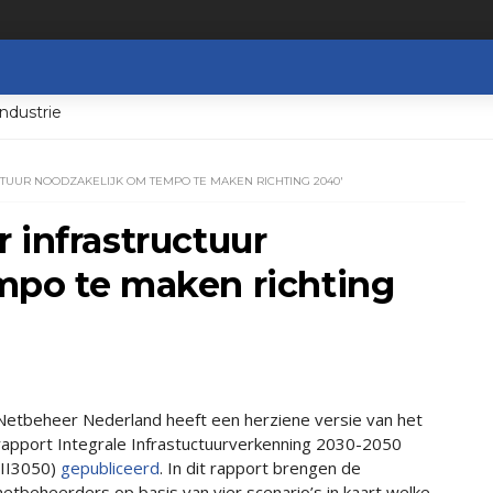
ndustrie
TUUR NOODZAKELIJK OM TEMPO TE MAKEN RICHTING 2040'
 infrastructuur
mpo te maken richting
Netbeheer Nederland heeft een herziene versie van het
rapport Integrale Infrastuctuurverkenning 2030-2050
(II3050)
gepubliceerd
. In dit rapport brengen de
netbeheerders op basis van vier scenario’s in kaart welke