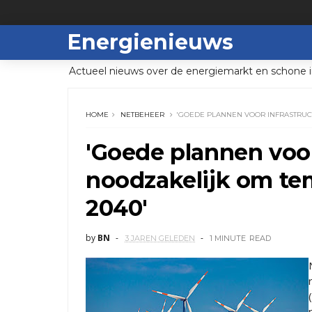
Energienieuws
Actueel nieuws over de energiemarkt en schone i
HOME
NETBEHEER
'GOEDE PLANNEN VOOR INFRASTRUC
'Goede plannen voor
noodzakelijk om te
2040'
by
BN
3 JAREN GELEDEN
1 MINUTE
READ