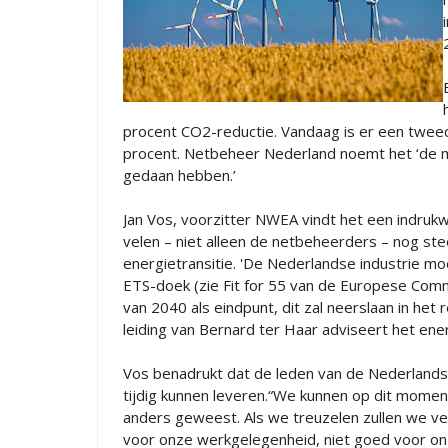
procent CO2-reductie. Vandaag is er een tweed
procent. Netbeheer Nederland noemt het ‘de m
gedaan hebben.’
Jan Vos, voorzitter NWEA vindt het een indrukwe
velen – niet alleen de netbeheerders – nog st
energietransitie. 'De Nederlandse industrie moet
ETS-doek (zie Fit for 55 van de Europese Commi
van 2040 als eindpunt, dit zal neerslaan in h
leiding van Bernard ter Haar adviseert het ene
Vos benadrukt dat de leden van de Nederlands
tijdig kunnen leveren.“We kunnen op dit moment
anders geweest. Als we treuzelen zullen we veel
voor onze werkgelegenheid, niet goed voor onz