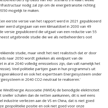
infrastructuur nodig zal zijn om de energietransitie richting
2050 mogelijk te maken.
Een eerste versie van het rapport werd in 2021 gepubliceerd
hier werd uitgegaan van een klimaatdoel in 2030 van 49
e versie gepubliceerd die uitgaat van een reductie van 55
eest uitgebreide studie die we als netbeheerders ooit
kkende studie, maar vindt het niet realistisch dat er door
eeds naar 2050 wordt gekeken als eindpunt van de
 in al in 2040 volledig emissieloos zijn, dan valt namelijk het
ssie). Veel politieke partijen gaan in hun programma’s uit
et regeerakkoord en ook het expertteam Energiesysteem onder
rgiesysteem in 2040 CO2-neutraal te realiseren.'
e WindEnergie Associatie (NWEA) de benodigde elektriciteit
 sneller schalen dan de netten aankunnen, dit is wel eens
 industrie verliezen aan de VS en China, dat is niet goed
e geopolitieke positie en ook niet goed voor onze