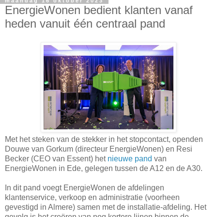
maandag 16 oktober 2023
EnergieWonen bedient klanten vanaf
heden vanuit één centraal pand
Met het steken van de stekker in het stopcontact, openden
Douwe van Gorkum (directeur EnergieWonen) en Resi
Becker (CEO van Essent) het
nieuwe pand
van
EnergieWonen in Ede, gelegen tussen de A12 en de A30.
In dit pand voegt EnergieWonen de afdelingen
klantenservice, verkoop en administratie (voorheen
gevestigd in Almere) samen met de installatie-afdeling. Het
gevolg is het creëren van nog kortere lijnen binnen de