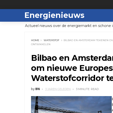
Energienieuws
Actueel nieuws over de energiemarkt en schone i
HOME
WATERSTOF
BILBAO EN AMSTERDAM TEKENEN O
ONTWIKKELEN
Bilbao en Amsterd
om nieuwe Europes
Waterstofcorridor t
by
BN
3 JAREN GELEDEN
3 MINUTE
READ