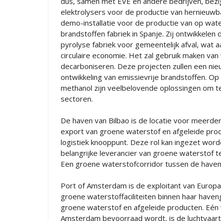
dus, samen met EVE en andere bedrijven, bezig
elektrolysers voor de productie van hernieuwb
demo-installatie voor de productie van op wat
brandstoffen fabriek in Spanje. Zij ontwikkele
pyrolyse fabriek voor gemeentelijk afval, wat 
circulaire economie. Het zal gebruik maken va
decarboniseren. Deze projecten zullen een nie
ontwikkeling van emissievrije brandstoffen. O
methanol zijn veelbelovende oplossingen om te
sectoren.
De haven van Bilbao is de locatie voor meerder
export van groene waterstof en afgeleide prod
logistiek knooppunt. Deze rol kan ingezet wo
belangrijke leverancier van groene waterstof 
Een groene waterstofcorridor tussen de have
Port of Amsterdam is de exploitant van Europa’
groene waterstoffaciliteiten binnen haar have
groene waterstof en afgeleide producten. Eén 
Amsterdam bevoorraad wordt, is de luchtvaarti