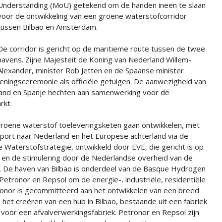
Understanding (MoU) getekend om de handen ineen te slaan
voor de ontwikkeling van een groene waterstofcorridor
tussen Bilbao en Amsterdam.
De corridor is gericht op de maritieme route tussen de twee
havens. Zijne Majesteit de Koning van Nederland Willem-
Alexander, minister Rob Jetten en de Spaanse minister
ningsceremonie als officiële getuigen. De aanwezigheid van
land en Spanje hechten aan samenwerking voor de
rkt.
roene waterstof toeleveringsketen gaan ontwikkelen, met
xport naar Nederland en het Europese achterland via de
 Waterstofstrategie, ontwikkeld door EVE, die gericht is op
n, en de stimulering door de Nederlandse overheid van de
f. De haven van Bilbao is onderdeel van de Basque Hydrogen
tronor en Repsol om de energie-, industriële, residentiële
ronor is gecommitteerd aan het ontwikkelen van een breed
het creëren van een hub in Bilbao, bestaande uit een fabriek
voor een afvalverwerkingsfabriek. Petronor en Repsol zijn