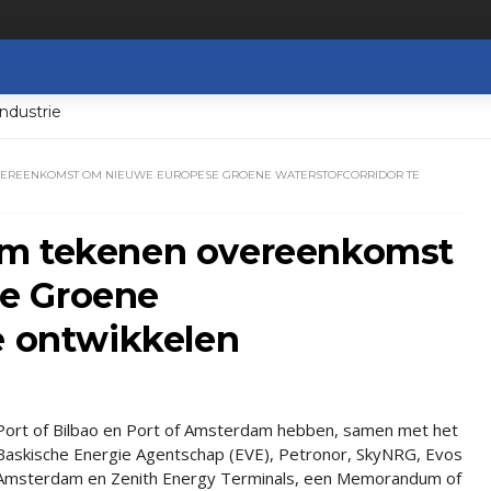
ndustrie
VEREENKOMST OM NIEUWE EUROPESE GROENE WATERSTOFCORRIDOR TE
am tekenen overeenkomst
e Groene
e ontwikkelen
Port of Bilbao en Port of Amsterdam hebben, samen met het
Baskische Energie Agentschap (EVE), Petronor, SkyNRG, Evos
Amsterdam en Zenith Energy Terminals, een Memorandum of