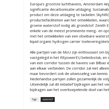
Europa’s grootste luchthavens, Amsterdam Airpo
significante decarbonisatie uitdaging. Sustainab
product om deze uitdaging te tackelen. SkyNRG,
productiefaciliteiten aan het ontwikkelen, waa
groene waterstof nodig als grondstof. Zenith 
enkele van de meest prominente meng- en opsla
met het ontwikkelen van een vloeibare waters
liquid organic hydrogen carrier toeleveringsket
Alle partijen van de MoU zijn enthousiast om b
vastgelegd in het REpowerEU beleidsstuk, en
van een corridor tussen de havens van Bilbao
aan elkaar verbinden. De corridor zal niet allee
maar bevordert ook de uitwisseling van kennis
Nederlandse partijen zullen gezamenlijk de v
Uiteindelijk zal dit initiatief bijdragen aan he
bijdragen aan het overkoepelende doel van het
Tags :
waterstof