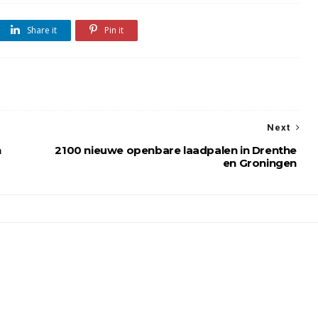
Share it
Pin it
Next
n
2100 nieuwe openbare laadpalen in Drenthe
en Groningen