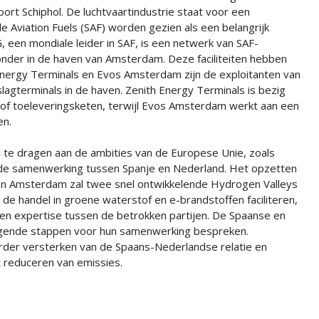
rt Schiphol. De luchtvaartindustrie staat voor een
le Aviation Fuels (SAF) worden gezien als een belangrijk
 een mondiale leider in SAF, is een netwerk van SAF-
ronder in de haven van Amsterdam. Deze faciliteiten hebben
Energy Terminals en Evos Amsterdam zijn de exploitanten van
gterminals in de haven. Zenith Energy Terminals is bezig
tof toeleveringsketen, terwijl Evos Amsterdam werkt aan een
en.
ij te dragen aan de ambities van de Europese Unie, zoals
 de samenwerking tussen Spanje en Nederland. Het opzetten
 en Amsterdam zal twee snel ontwikkelende Hydrogen Valleys
n de handel in groene waterstof en e-brandstoffen faciliteren,
 en expertise tussen de betrokken partijen. De Spaanse en
olgende stappen voor hun samenwerking bespreken.
t verder versterken van de Spaans-Nederlandse relatie en
 reduceren van emissies.