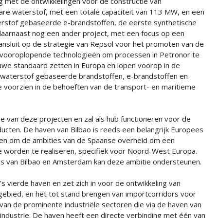
 met de ontwikkelingen voor de constructie van
are waterstof, met een totale capaciteit van 113 MW, en een
erstof gebaseerde e-brandstoffen, de eerste synthetische
n daarnaast nog een ander project, met een focus op een
aansluit op de strategie van Repsol voor het promoten van de
n vooroplopende technologieën om processen in Petronor te
uwe standaard zetten in Europa en lopen voorop in de
p waterstof gebaseerde brandstoffen, e-brandstoffen en
 voorzien in de behoeften van de transport- en maritieme
e van deze projecten en zal als hub functioneren voor de
ucten. De haven van Bilbao is reeds een belangrijk Europees
rden om de ambities van de Spaanse overheid om een
te worden te realiseren, specifiek voor Noord-West Europa.
ns van Bilbao en Amsterdam kan deze ambitie ondersteunen.
s vierde haven en zet zich in voor de ontwikkeling van
ngebied, en het tot stand brengen van importcorridors voor
van de prominente industriële sectoren die via de haven van
ndustrie. De haven heeft een directe verbinding met één van