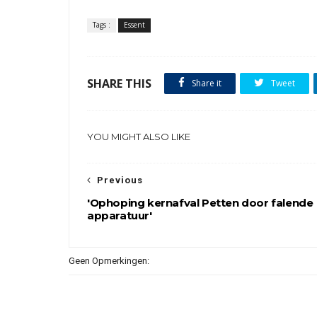
Tags :
Essent
SHARE THIS
Share it
Tweet
YOU MIGHT ALSO LIKE
Previous
'Ophoping kernafval Petten door falende
apparatuur'
Geen Opmerkingen: