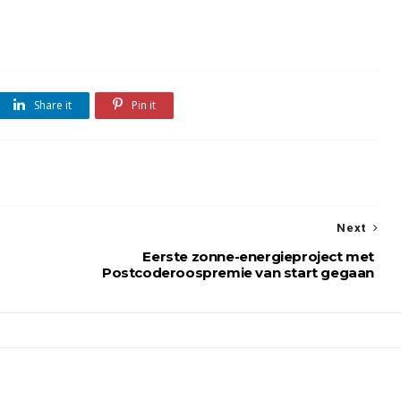
Share it
Pin it
Next
Eerste zonne-energieproject met
Postcoderoospremie van start gegaan