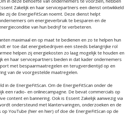
Om in deze behoefte van ondernemers te voorzien, hebben
Essent Zakelijk en haar servicepartners een dienst ontwikkeld
die zij de EnergieFitScan noemt. Deze dienst helpt
ondernemers om energieverbruik te besparen en de
energieconditie van hun bedrijf te verbeteren.
anten maximaal en op maat te bedienen en zo te helpen hun
eidt er toe dat energiebedrijven een steeds belangrijke rol
aarmee helpen zij energiekosten zo laag mogelijk te houden en
ijk en haar servicepartners bieden in dat kader ondernemers
apport met bespaarmaatregelen en terugverdientijd op en
ering van de voorgestelde maatregelen.
eld in de EnergieFitScan. Om de EnergieFitScan onder de
ijk een radio- en onlinecampagne. De bevat commercials op
ive content en bannering. Ook is Essent Zakelijk aanwezig via
wordt ondersteund met klantervaringen, onderzoeken en de
s op YouTube (hier en hier) of doe de EnergieFitScan op de