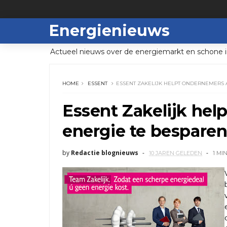
Energienieuws
Actueel nieuws over de energiemarkt en schone i
HOME
ESSENT
ESSENT ZAKELIJK HELPT ONDERNEMERS A
Essent Zakelijk hel
energie te bespare
by
Redactie blognieuws
10 JAREN GELEDEN
1 MI