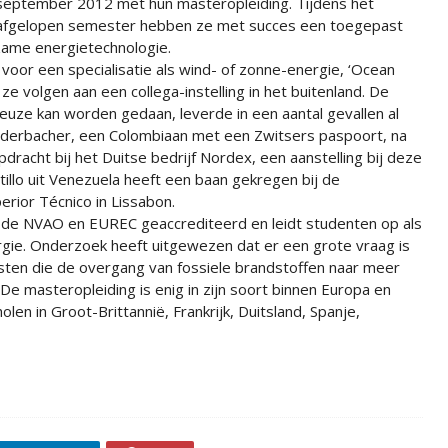
september 2012 met hun masteropleiding. Tijdens het
afgelopen semester hebben ze met succes een toegepast
zame energietechnologie.
voor een specialisatie als wind- of zonne-energie, ‘Ocean
e ze volgen aan een collega-instelling in het buitenland. De
keuze kan worden gedaan, leverde in een aantal gevallen al
ederbacher, een Colombiaan met een Zwitsers paspoort, na
pdracht bij het Duitse bedrijf Nordex, een aanstelling bij deze
illo uit Venezuela heeft een baan gekregen bij de
erior Técnico in Lissabon.
 de NVAO en EUREC geaccrediteerd en leidt studenten op als
gie. Onderzoek heeft uitgewezen dat er een grote vraag is
sten die de overgang van fossiele brandstoffen naar meer
 masteropleiding is enig in zijn soort binnen Europa en
en in Groot-Brittannië, Frankrijk, Duitsland, Spanje,