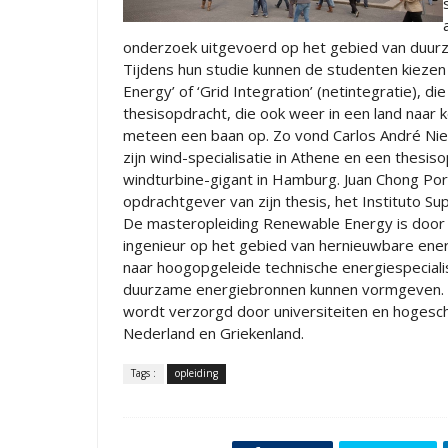
onderzoek uitgevoerd op het gebied van duur
Tijdens hun studie kunnen de studenten kiezen 
Energy’ of ‘Grid Integration’ (netintegratie), di
thesisopdracht, die ook weer in een land naar 
meteen een baan op. Zo vond Carlos André Ni
zijn wind-specialisatie in Athene en een thesiso
windturbine-gigant in Hamburg. Juan Chong Port
opdrachtgever van zijn thesis, het Instituto Sup
De masteropleiding Renewable Energy is door
ingenieur op het gebied van hernieuwbare ener
naar hoogopgeleide technische energiespeciali
duurzame energiebronnen kunnen vormgeven. De
wordt verzorgd door universiteiten en hogeschol
Nederland en Griekenland.
Tags :
opleiding