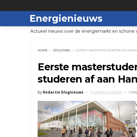
Energienieuws
Actueel nieuws over de energiemarkt en schone i
HOME
OPLEIDING
EERSTE MASTERSTUDENTEN DUURZA
Eerste masterstude
studeren af aan Ha
by
Redactie blognieuws
13 JAREN GELEDEN
1 MI