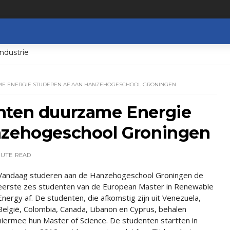
ndustrie
ME ENERGIE STUDEREN AF AAN HANZEHOGESCHOOL GRONINGEN
nten duurzame Energie
nzehogeschool Groningen
NUTE
READ
Vandaag studeren aan de Hanzehogeschool Groningen de
eerste zes studenten van de European Master in Renewable
Energy af. De studenten, die afkomstig zijn uit Venezuela,
België, Colombia, Canada, Libanon en Cyprus, behalen
hiermee hun Master of Science. De studenten startten in