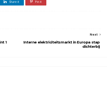
Share it
Pin it
Next
nt 1
Interne elektriciteitsmarkt in Europa stap
dichterbij