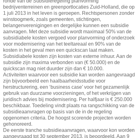
ronde van de Subsidieregeling planvorming
bedrijventerreinen en greenportlocaties Zuid-Holland, die op
1 juli 2013 in het leven is geroepen. Rechtspersonen zonder
winstoogmerk, zoals gemeenten, stichtingen,
belangenverenigingen en dergelijke kunnen een subsidie
aanvragen. Met deze subsidie wordt maximaal 50% van de
subsidiabele kosten vergoed voor planvorming of onderzoek
voor modernisering van het teeltareaal en 90% van de
kosten in het geval men een quickscan laat maken.
Subsidiabele kosten zijn kosten van externe inhuur. Aan de
subsidie zijn maxima verbonden van (€ 50.000) en de
quickscan mag niet duurder zijn dan € 10.000.
Activiteiten waarvoor een subsidie kan worden aangevraagd
zijn bijvoorbeeld een haalbaarheidsstudie voor
herstructurering, een ‘business case’ voor het gezamenlijk
gebruik van duurzame voorzieningen, of het verkrijgen van
juridisch advies bij modernisering. Per halfjaar is € 250.000
beschikbaar. Toedeling vindt plaats na rangschikking van de
subsidieaanvragen op basis van de in de regeling
opgenomen criteria. De hoogst scorende projecten worden
gehonoreerd.
De eerste tranche subsidieaanvragen, waarvoor kon worden
aangevraagd tot 30 september 2013, is beoordeeld. Aan 9