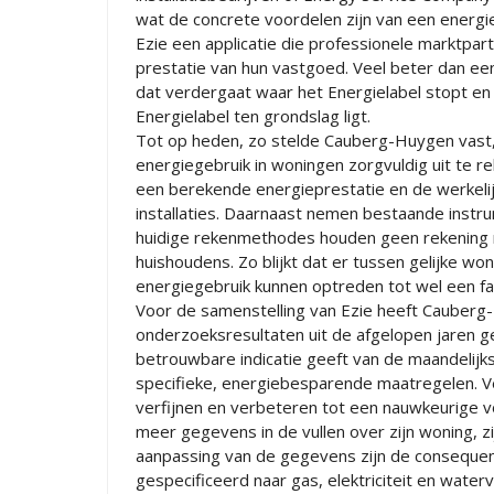
wat de concrete voordelen zijn van een energi
Ezie een applicatie die professionele marktpart
prestatie van hun vastgoed. Veel beter dan ee
dat verdergaat waar het Energielabel stopt en
Energielabel ten grondslag ligt.
Tot op heden, zo stelde Cauberg-Huygen vast,
energiegebruik in woningen zorgvuldig uit te rek
een berekende energieprestatie en de werkeli
installaties. Daarnaast nemen bestaande instr
huidige rekenmethodes houden geen rekening 
huishoudens. Zo blijkt dat er tussen gelijke won
energiegebruik kunnen optreden tot wel een fa
Voor de samenstelling van Ezie heeft Caube
onderzoeksresultaten uit de afgelopen jaren geb
betrouwbare indicatie geeft van de maandelijks
specifieke, energiebesparende maatregelen. Ve
verfijnen en verbeteren tot een nauwkeurige vo
meer gegevens in de vullen over zijn woning, zi
aanpassing van de gegevens zijn de consequenti
gespecificeerd naar gas, elektriciteit en waterv