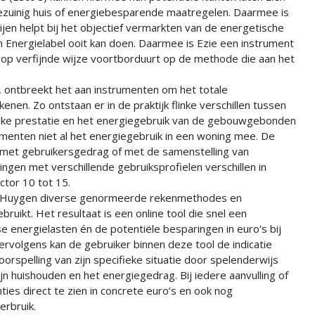
ezuinig huis of energiebesparende maatregelen. Daarmee is
ijen helpt bij het objectief vermarkten van de energetische
n Energielabel ooit kan doen. Daarmee is Ezie een instrument
 op verfijnde wijze voortborduurt op de methode die aan het
 ontbreekt het aan instrumenten om het totale
enen. Zo ontstaan er in de praktijk flinke verschillen tussen
jke prestatie en het energiegebruik van de gebouwgebonden
umenten niet al het energiegebruik in een woning mee. De
met gebruikersgedrag of met de samenstelling van
ingen met verschillende gebruiksprofielen verschillen in
ctor 10 tot 15.
rg-Huygen diverse genormeerde rekenmethodes en
ruikt. Het resultaat is een online tool die snel een
e energielasten én de potentiële besparingen in euro's bij
rvolgens kan de gebruiker binnen deze tool de indicatie
orspelling van zijn specifieke situatie door spelenderwijs
jn huishouden en het energiegedrag. Bij iedere aanvulling of
es direct te zien in concrete euro’s en ook nog
erbruik.