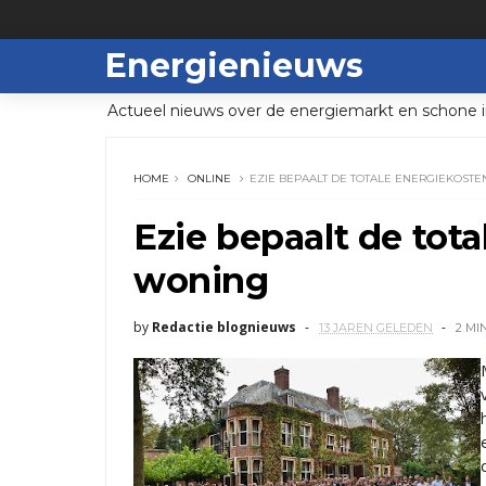
Energienieuws
Actueel nieuws over de energiemarkt en schone i
HOME
ONLINE
EZIE BEPAALT DE TOTALE ENERGIEKOST
Ezie bepaalt de tot
woning
by
Redactie blognieuws
13 JAREN GELEDEN
2 MI