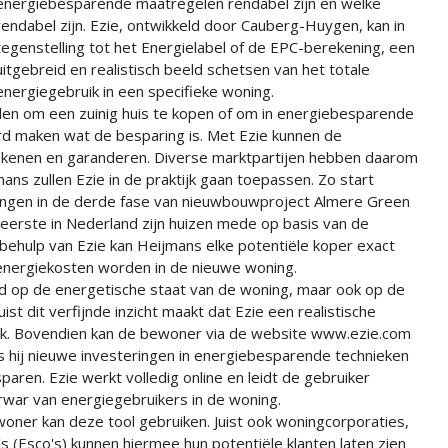
energiebesparende maatregelen rendabel zijn en welke
rendabel zijn. Ezie, ontwikkeld door Cauberg-Huygen, kan in
tegenstelling tot het Energielabel of de EPC-berekening, een
uitgebreid en realistisch beeld schetsen van het totale
energiegebruik in een specifieke woning.
den om een zuinig huis te kopen of om in energiebesparende
rd maken wat de besparing is. Met Ezie kunnen de
rekenen en garanderen. Diverse marktpartijen hebben daarom
ans zullen Ezie in de praktijk gaan toepassen. Zo start
ngen in de derde fase van nieuwbouwproject Almere Green
s eerste in Nederland zijn huizen mede op basis van de
ehulp van Ezie kan Heijmans elke potentiële koper exact
 energiekosten worden in de nieuwe woning.
erd op de energetische staat van de woning, maar ook op de
t dit verfijnde inzicht maakt dat Ezie een realistische
uik. Bovendien kan de bewoner via de website www.ezie.com
ls hij nieuwe investeringen in energiebesparende technieken
sparen. Ezie werkt volledig online en leidt de gebruiker
rwar van energiegebruikers in de woning.
woner kan deze tool gebruiken. Juist ook woningcorporaties,
s (Esco's) kunnen hiermee hun potentiële klanten laten zien