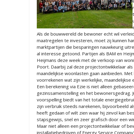
Als de bouwwereld de bewoner echt wil verlei
maatregelen te investeren, moet zij kunnen ha
marktpartijen die besparingen nauwkeurig uit
al interesse getoond. Partijen als BAM en Heijm
Heijmans deze week met de verkoop van woni
Poort. Daarbij zal deze projectontwikkelaar al
maandelijkse woonlasten gaan aanbieden. Met b
voorrekenen wat zijn werkelijke, maandelijkse
Een berekening via Ezie is niet alleen gebase
gezinssamenstelling en het bewonersgedrag. Juis
voorspelling biedt van het totale energiegebr
zijn verbruik steeds narekenen, bijvoorbeeld a
heeft gedaan of wilt zien waar hij zinvol kan be
stapsgewijs, snel en zeer grafisch door een wi
Maar niet alleen een projectontwikkelaar of be
installatiebedrijven of Energy Service Company'