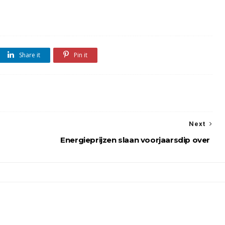
Share it
Pin it
Next
Energieprijzen slaan voorjaarsdip over